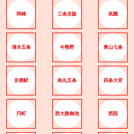
岡崎
三条京阪
祇園
京都おやつクラブ
私と店のはなし
今月の京みやげ
清水五条
今熊野
東山七条
京都の書店
京都駅
烏丸五条
四条大宮
CULTURE
円町
西大路御池
西院
すべて