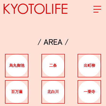
エリアから探す
/ AREA /
地図から探す
カテゴリーから探す
烏丸御池
二条
出町柳
SPECIAL
NEW OPEN
百万遍
北白川
一乗寺
SERIES