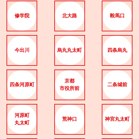
CULTURE
修学院
北大路
鞍馬口
ABOUT US
Instagram
今出川
烏丸丸太町
四条烏丸
チケットプレゼント応募
京都
四条河原町
二条城前
市役所前
MAIN MENU
SERIES
河原町
荒神口
神宮丸太町
丸太町
カレーが好き