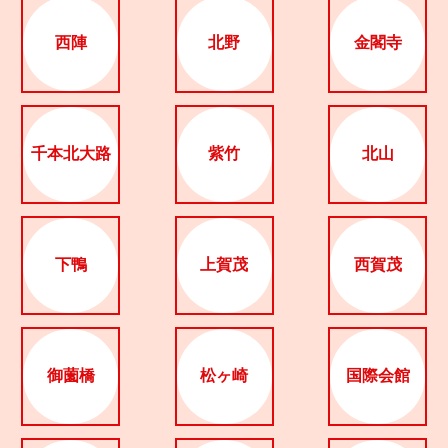
関西で開催。
おすすめの展覧会
西陣
北野
金閣寺
おすすめの映画
誠光社で選びました。
千本北大路
紫竹
北山
おすすめの本
紹介します。
おすすめのイベント
下鴨
上賀茂
西賀茂
御薗橋
松ヶ崎
国際会館