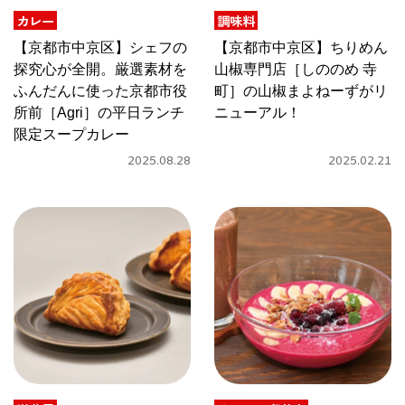
関西で開催。
カレー
調味料
おすすめの展覧会
【京都市中京区】シェフの
【京都市中京区】ちりめん
探究心が全開。厳選素材を
山椒専門店［しののめ 寺
おすすめの映画
ふんだんに使った京都市役
町］の山椒まよねーずがリ
所前［Agri］の平日ランチ
ニューアル！
誠光社で選びました。
限定スープカレー
おすすめの本
2025.08.28
2025.02.21
紹介します。
おすすめのイベント