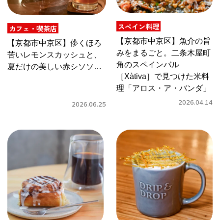
CULTURE
スペイン料理
ABOUT US
カフェ・喫茶店
【京都市中京区】魚介の旨
【京都市中京区】儚くほろ
みをまるごと。二条木屋町
Instagram
苦いレモンスカッシュと、
角のスペインバル
夏だけの美しい赤シソソー
［Xàtiva］で見つけた米料
ダを。木屋町三条［深夜喫
チケットプレゼント応募
理「アロス・ア・バンダ」
茶／ホール 多聞］で過ご
す京都の夜
2026.04.14
2026.06.25
MAIN MENU
SERIES
カレーが好き