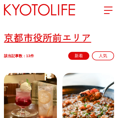
エリアから探す
京都市役所前エリア
地図から探す
該当記事数：13件
カテゴリーから探す
SPECIAL
NEW OPEN
SERIES