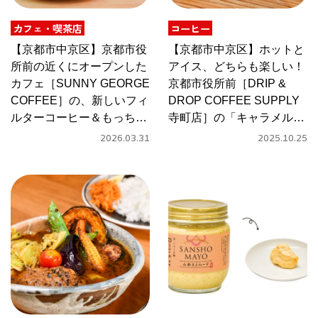
カフェ・喫茶店
コーヒー
京都おやつクラブ
【京都市中京区】京都市役
【京都市中京区】ホットと
所前の近くにオープンした
アイス、どちらも楽しい！
私と店のはなし
カフェ［SUNNY GEORGE
京都市役所前［DRIP &
COFFEE］の、新しいフィ
DROP COFFEE SUPPLY
今月の京みやげ
ルターコーヒー＆もっちり
寺町店］の「キャラメルラ
米麹シナモンロール
テ」
2026.03.31
2025.10.25
京都の書店
CULTURE
すべて