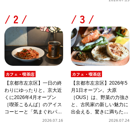
2026.07.13
/
/
カフェ・喫茶店
カフェ・喫茶店
【京都市左京区】一日の終
【京都市左京区】2026年5
わりにゆったりと。京大近
月1日オープン。大原
くに2026年4月オープン
［OUS］は、野菜の力強さ
［喫茶こるんば］のアイス
と、古民家の新しい魅力に
コーヒーと「気まぐれパス
出会える、驚きに満ちたカ
タ」
フェ
2026.07.16
2026.07.24