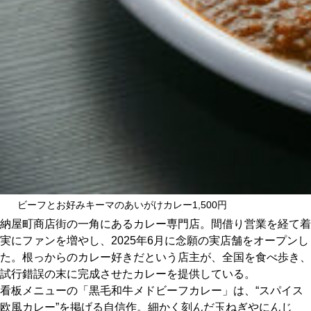
京都おやつクラブ
私と店のはなし
今月の京みやげ
京都の書店
ビーフとお好みキーマのあいがけカレー1,500円
納屋町商店街の一角にあるカレー専門店。間借り営業を経て着
CULTURE
実にファンを増やし、2025年6月に念願の実店舗をオープンし
た。根っからのカレー好きだという店主が、全国を食べ歩き、
試行錯誤の末に完成させたカレーを提供している。
すべて
看板メニューの「黒毛和牛メドビーフカレー」は、“スパイス
欧風カレー”を掲げる自信作。細かく刻んだ玉ねぎやにんじ