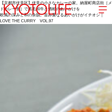
【京都市伏見区】伏見の小さなカレーの家。納屋町商店街［メ
ドカレー舎］で黒毛和牛と酒粕のあいがけを
欧風の深みと和の余韻。旨み重なるあいがけがイチオシ｜
LOVE THE CURRY VOL.97
エリアから探す
地図から探す
カテゴリーから探す
SPECIAL
NEW OPEN
SERIES