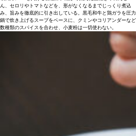
関西で開催。
ん、セロリやトマトなどを、形がなくなるまでじっくり煮込
おすすめの展覧会
み、旨みを徹底的に引き出している。黒毛和牛と鶏ガラを圧力
鍋で炊き上げるスープをベースに、クミンやコリアンダーなど
数種類のスパイスを合わせ、小麦粉は一切使わない。
おすすめの映画
誠光社で選びました。
おすすめの本
紹介します。
おすすめのイベント