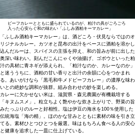
ビーフカレーとともに盛られているのが、粕汁の具がごろごろ
入った心安らぐ和の味わい「ふしみ酒粕キーマカレー」
「ふしみ酒粕キーマカレー」は、酒どころ・伏見ならではのオ
リジナルカレー。カツオと昆布の出汁をベースに酒粕を溶かし
込んだルーは、スパイスの主張を抑え、和の旨みが前に出した
奥深い味わい。刻んだこんにゃくや油揚げ、ゴボウといった粕
汁の具材に青ネギが添えられ、「粕汁なのか、カレーなのか」
と迷ううちに、酒粕の甘い香りと出汁の余韻に心をつかまれ
る。あいがけなら「黒毛和牛メドビーフカレー」の濃厚な味わ
いとの絶妙な調和が抜群。組み合わせの妙を楽しめる。
カレーに欠かせない米は、滋賀県・森元農園が有機栽培する
「キヌムスメ」。粒立ちよく艶やかな炊き上がりで、野菜の旨
みたっぷりのルーと好相性。塩は伊豆の海水を100％使用した
伝統海塩「海の精」。ほのかな甘みとともに素材の味を引き立
てる。素材ひとつひとつを厳選。味はもちろん食べる人の安心
と健康を追求した一皿に仕上げている。