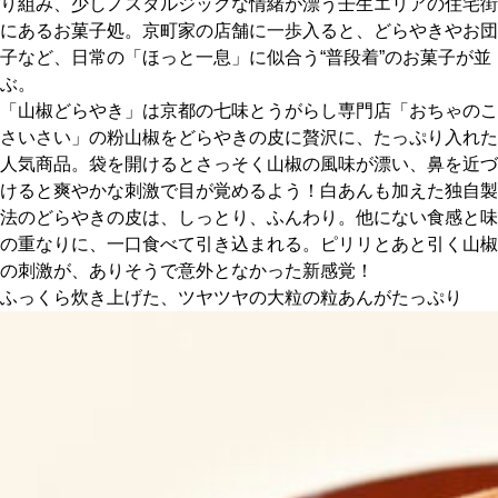
り組み、少しノスタルジックな情緒が漂う壬生エリアの住宅街
にあるお菓子処。京町家の店舗に一歩入ると、どらやきやお団
京都おやつクラブ
子など、日常の「ほっと一息」に似合う“普段着”のお菓子が並
ぶ。
「山椒どらやき」は京都の七味とうがらし専門店「おちゃのこ
私と店のはなし
さいさい」の粉山椒をどらやきの皮に贅沢に、たっぷり入れた
人気商品。袋を開けるとさっそく山椒の風味が漂い、鼻を近づ
今月の京みやげ
けると爽やかな刺激で目が覚めるよう！白あんも加えた独自製
法のどらやきの皮は、しっとり、ふんわり。他にない食感と味
京都の書店
の重なりに、一口食べて引き込まれる。ピリリとあと引く山椒
の刺激が、ありそうで意外となかった新感覚！
ふっくら炊き上げた、ツヤツヤの大粒の粒あんがたっぷり
CULTURE
すべて