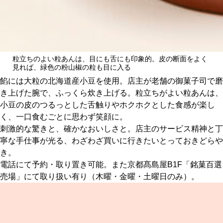
粒立ちのよい粒あんは、目にも舌にも印象的。皮の断面をよく
見れば、緑色の粉山椒の粒も目に入る
餡には大粒の北海道産小豆を使用。店主が老舗の御菓子司で磨
き上げた腕で、ふっくら炊き上げる。粒立ちがよい粒あんは、
小豆の皮のつるっとした舌触りやホクホクとした食感が楽し
く、一口食むごとに思わず笑顔に。
刺激的な驚きと、確かなおいしさと。店主のサービス精神と丁
寧な手仕事が光る、わざわざ買いに行きたいとっておきどらや
き。
電話にて予約・取り置き可能。また京都髙島屋B1F「銘菓百選
売場」にて取り扱い有り（木曜・金曜・土曜日のみ）。