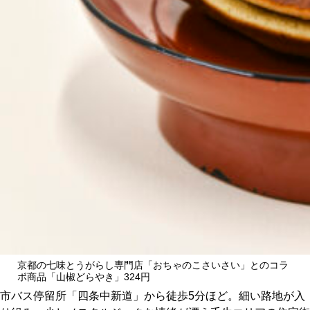
CULTURE
ABOUT US
Instagram
チケットプレゼント応募
MAIN MENU
SERIES
京都の七味とうがらし専門店「おちゃのこさいさい」とのコラ
ボ商品「山椒どらやき」324円
市バス停留所「四条中新道」から徒歩5分ほど。細い路地が入
カレーが好き