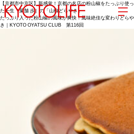
【京都市中京区】新感覚！京都の名店の粉山椒をたっぷり使っ
た壬生［菓舗 歩］の「山椒どらやき」
たっぷり入った粉山椒の風味が爽快！風味絶佳な変わりどらや
き｜KYOTO OYATSU CLUB 第116回
エリアから探す
地図から探す
カテゴリーから探す
SPECIAL
NEW OPEN
SERIES