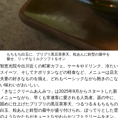
関西で開催。
おすすめの展覧会
おすすめの映画
誠光社で選びました。
おすすめの本
もちもち白玉に、プリプリ黒豆茶寒天、粒あんに鈴型の最中を
紹介します。
被せ、リッチなミルクソフトをオン
おすすめのイベント
智恵光院今出川近くの町家カフェ。ケーキやドリンク、冷たい
スイーツ、そしてナポリタンなどの軽食など、メニューは店主
夫妻の好きなものを揃え、どれもベーシックながら飽きのこな
い味わいがおいしい。
「きなこクリームあんみつ」は2025年9月からスタートした新
メニューながら、早くも常連客に愛される人気者。器の中に、
固めに仕上げたプリプリの黒豆茶寒天、つるつる＆もちもちの
白玉、粒あんと鈴型の最中が盛り付けられ、ぽってりとした雲
のようなかたちがキュートなやわらかソフトクリームをオン。