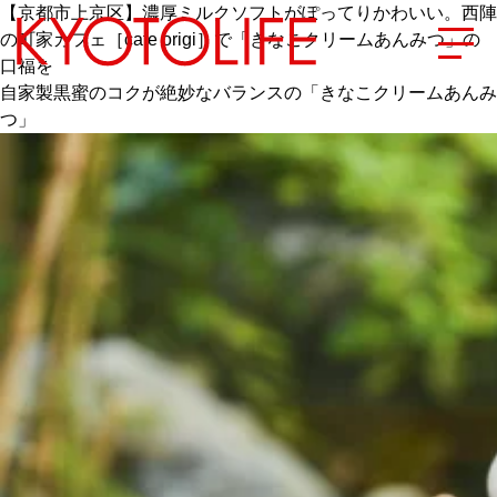
【京都市上京区】濃厚ミルクソフトがぽってりかわいい。西陣
の町家カフェ［cafe origi］で「きなこクリームあんみつ」の
口福を
自家製黒蜜のコクが絶妙なバランスの「きなこクリームあんみ
つ」
エリアから探す
地図から探す
カテゴリーから探す
SPECIAL
NEW OPEN
SERIES