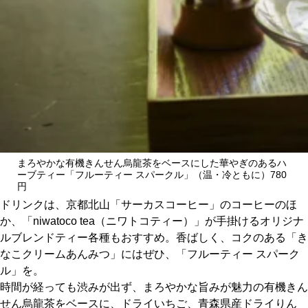
まろやかな有機きんせん烏龍茶をベースにした華やぎのあるハ
ーブティー「フルーティー スパークル」（温・冷ともに）780
円
ドリンクは、京都北山「サーカスコーヒー」のコーヒーのほ
か、「niwatoco tea（ニワトコティー）」が手掛けるオリジナ
ルブレンドティー各種もおすすめ。香ばしく、コクのある「き
なこクリームあんみつ」にはぜひ、「フルーティー スパーク
ル」を。
時間が経っても渋みが出ず、まろやかな旨みが魅力の有機きん
せん烏龍茶をベースに、ドライいちご、青森県産ドライりん