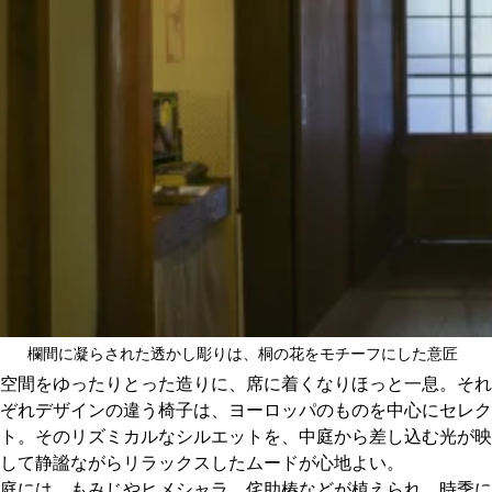
欄間に凝らされた透かし彫りは、桐の花をモチーフにした意匠
空間をゆったりとった造りに、席に着くなりほっと一息。それ
ぞれデザインの違う椅子は、ヨーロッパのものを中心にセレク
ト。そのリズミカルなシルエットを、中庭から差し込む光が映
して静謐ながらリラックスしたムードが心地よい。
庭には、もみじやヒメシャラ、侘助椿などが植えられ、時季に