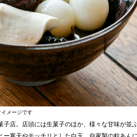
NEW OPEN
CULTURE
関西で開催。
おすすめの映
誠光社で選び
けイメージです
紹介します。
菓子店。店頭には生菓子のほか、様々な甘味が並
ヒー寒天やモッチリとした白玉、自家製の粒あん