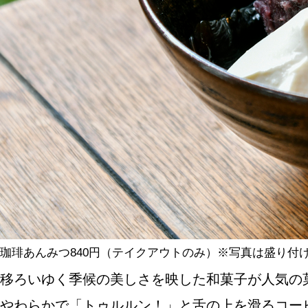
SPECIAL
SERIES
カレーが好き
京都おやつクラブ
私と店のはなし
珈琲あんみつ840円（テイクアウトのみ）※写真は盛り付
今月の京みやげ
移ろいゆく季候の美しさを映した和菓子が人気の
京都の書店
やわらかで「トゥルルン！」と舌の上を滑るコー