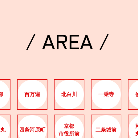
/ AREA /
柳
百万遍
北白川
一乗寺
京都
烏丸
四条河原町
二条城前
市役所前