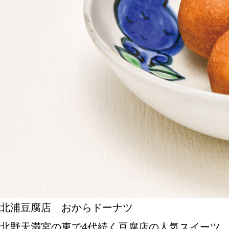
SPECIAL
SERIES
カレーが好き
京都おやつクラブ
私と店のはなし
今月の京みやげ
北浦豆腐店 おからドーナツ
京都の書店
北野天満宮の東で4代続く豆腐店の人気スイーツ