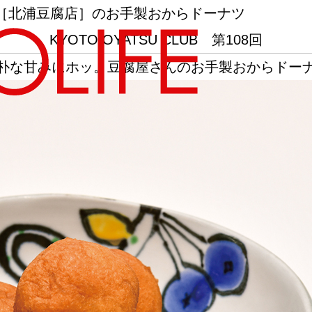
［北浦豆腐店］のお手製おからドーナツ
KYOTO OYATSU CLUB 第108回
朴な甘みにホッ。豆腐屋さんのお手製おからドー
地図から探す