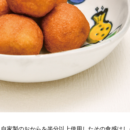
NEW OPEN
CULTURE
関西で開催。
おすすめの映
誠光社で選び
紹介します。
。自家製のおからを半分以上使用したその食感はし