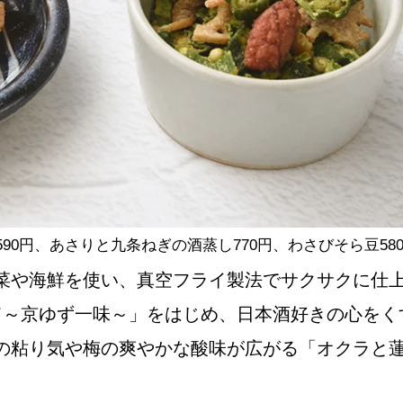
0円、あさりと九条ねぎの酒蒸し770円、わさびそら豆580
菜や海鮮を使い、真空フライ製法でサクサクに仕
て～京ゆず一味～」をはじめ、日本酒好きの心をく
の粘り気や梅の爽やかな酸味が広がる「オクラと