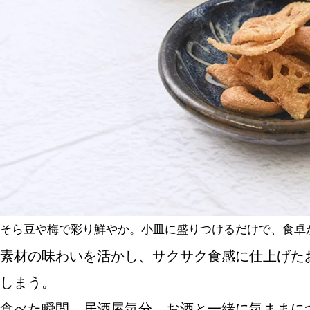
SPECIAL
SERIES
カレーが好き
京都おやつクラブ
私と店のはなし
そら豆や梅で彩り鮮やか。小皿に盛りつけるだけで、食卓
素材の味わいを活かし、サクサク食感に仕上げた
今月の京みやげ
しまう。
京都の書店
食べた瞬間、居酒屋気分。お酒と一緒に気ままに