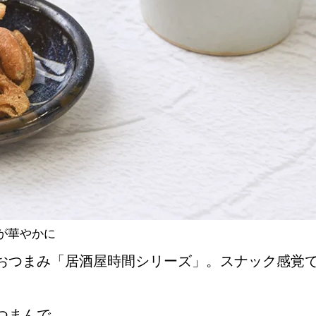
NEW OPEN
CULTURE
関西で開催。
おすすめの映
誠光社で選び
が華やかに
おつまみ「居酒屋時間シリーズ」。スナック感覚
紹介します。
つまんで。