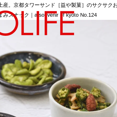
土産。京都タワーサンド［益や製菓］のサクサク
 souvenir of kyoto No.124
地図から探す