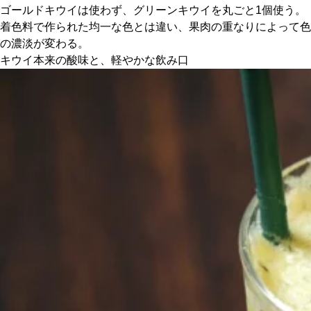
ゴールドキウイは使わず、グリーンキウイを丸ごと1個使う。
着色料で作られた均一な色とは違い、果肉の重なりによって色
京都おやつクラブ
の濃淡が変わる。
キウイ本来の酸味と、軽やかな飲み口
私と店のはなし
今月の京みやげ
京都の書店
CULTURE
すべて