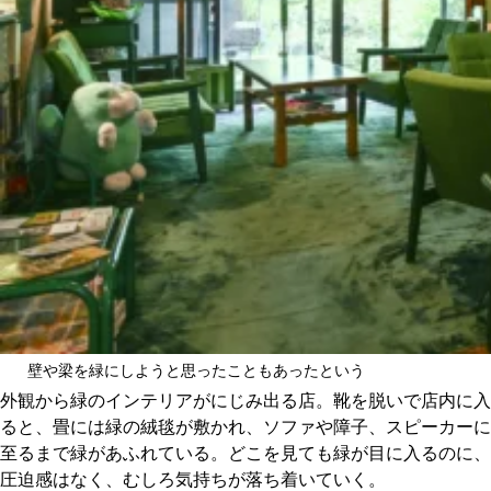
壁や梁を緑にしようと思ったこともあったという
外観から緑のインテリアがにじみ出る店。靴を脱いで店内に入
ると、畳には緑の絨毯が敷かれ、ソファや障子、スピーカーに
至るまで緑があふれている。どこを見ても緑が目に入るのに、
圧迫感はなく、むしろ気持ちが落ち着いていく。