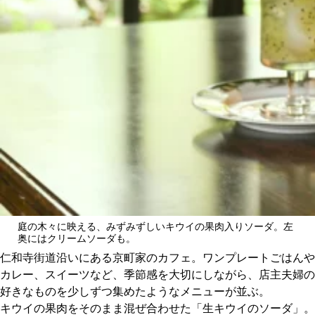
CULTURE
ABOUT US
Instagram
チケットプレゼント応募
MAIN MENU
庭の木々に映える、みずみずしいキウイの果肉入りソーダ。左
奥にはクリームソーダも。
仁和寺街道沿いにある京町家のカフェ。ワンプレートごはんや
SERIES
カレー、スイーツなど、季節感を大切にしながら、店主夫婦の
好きなものを少しずつ集めたようなメニューが並ぶ。
キウイの果肉をそのまま混ぜ合わせた「生キウイのソーダ」。
カレーが好き