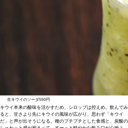
関西で開催。
おすすめの展覧会
おすすめの映画
誠光社で選びました。
おすすめの本
紹介します。
おすすめのイベント
生キウイのソーダ550円
キウイ本来の酸味を活かすため、シロップは控えめ。飲んでみ
ると、甘さより先にキウイの風味が広がり、思わず「キウイ
だ」と声が出そうになる。種のプチプチとした食感と、炭酸の
しゅわっと感が相まって、すーっと軽やかな飲み口が心地よ