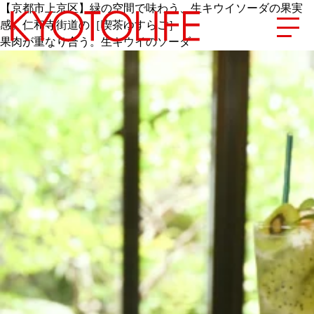
【京都市上京区】緑の空間で味わう、生キウイソーダの果実
感。仁和寺街道の［喫茶ゆすらご］
果肉が重なり合う。生キウイのソーダ
エリアから探す
地図から探す
カテゴリーから探す
SPECIAL
NEW OPEN
SERIES