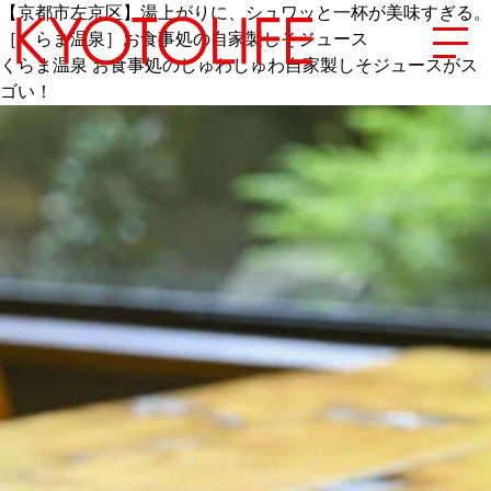
【京都市左京区】湯上がりに、シュワッと一杯が美味すぎる。
［くらま温泉］お食事処の自家製しそジュース
くらま温泉 お食事処のしゅわしゅわ自家製しそジュースがス
ゴい！
エリアから探す
地図から探す
カテゴリーから探す
SPECIAL
NEW OPEN
SERIES