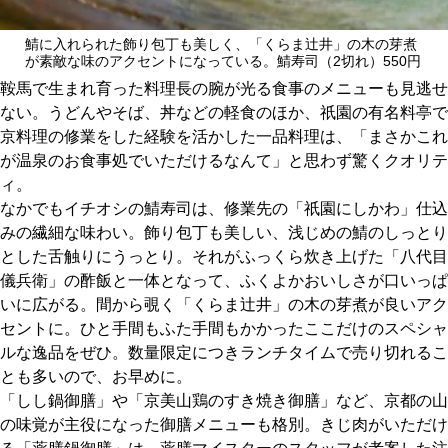
鯖に入れられた飾り包丁も美しく、「くらま辻井」の木の芽煮
が素敵な味のアクセントになっている。鯖寿司（2切れ）550円
鞍馬で生まれ育った料理長の腕が光る食事のメニューも見逃せ
ない。うどんやそば、丼などの軽食のほか、祇園の有名料亭で
京料理の修業をした経験を活かした一品料理は、「まさかこれ
が温泉のお食事処でいただけるなんて」と思わず驚くクオリテ
ィ。
なかでもイチオシの鯖寿司は、修業先の「祇園にしかわ」仕込
みの繊細な味わい。飾り包丁も美しい、浅じめの鯖のしっとり
とした舌触りにうっとり。それがふっくら炊き上げた「八代目
儀兵衛」の酢飯と一体となって、ふくよかおいしさが口いっぱ
いに広がる。間から覗く「くらま辻井」の木の芽煮が良いアク
セントに。ひと手間もふた手間もかかったここだけのスペシャ
ルな逸品をぜひ。数量限定につきランチタイムで売り切れるこ
とも多いので、お早めに。
「しし鍋御膳」や「京美山鶏のすき焼き御膳」など、京都の山
の味覚が主役になった御膳メニューも格別。きじ肉がいただけ