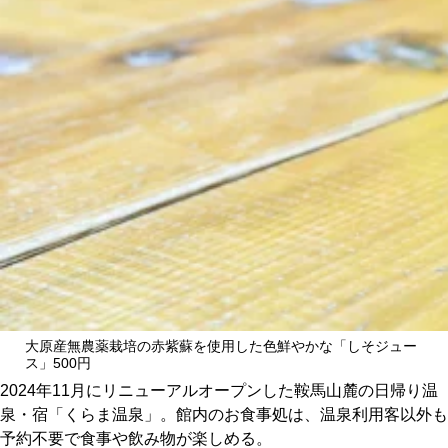
CULTURE
ABOUT US
Instagram
チケットプレゼント応募
MAIN MENU
大原産無農薬栽培の赤紫蘇を使用した色鮮やかな「しそジュー
ス」500円
SERIES
2024年11月にリニューアルオープンした鞍馬山麓の日帰り温
泉・宿「くらま温泉」。館内のお食事処は、温泉利用客以外も
予約不要で食事や飲み物が楽しめる。
カレーが好き