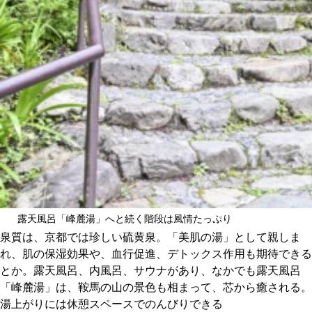
露天風呂「峰麓湯」へと続く階段は風情たっぷり
泉質は、京都では珍しい硫黄泉。「美肌の湯」として親しま
れ、肌の保湿効果や、血行促進、デトックス作用も期待できる
とか。露天風呂、内風呂、サウナがあり、なかでも露天風呂
「峰麓湯」は、鞍馬の山の景色も相まって、芯から癒される。
湯上がりには休憩スペースでのんびりできる