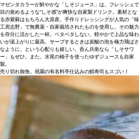
マゼンタカラーが鮮やかな「しそジュース」は、フレッシュで
目の覚めるような“しそ感”が爽快な自家製ドリンク。素材とな
京都おやつクラブ
る赤紫蘇はもちろん大原産。手作りドレッシングが人気の「味
工房志野」で無農薬・自家栽培されたものを使用し、その魅力
私と店のはなし
を存分に活かした一杯。ベタベタしない、軽やかで上品な味わ
いが湯上がりに最高。サーブするときは炭酸の泡を極力飛ばさ
今月の京みやげ
なように、という心配りも嬉しい。呑ん兵衛なら「しそサワ
ー」もぜひ。また、水尾の柚子を使ったゆずジュースも自家
製。
京都の書店
売り切れ御免。祇園の有名料亭仕込みの鯖寿司もスゴい！
CULTURE
すべて