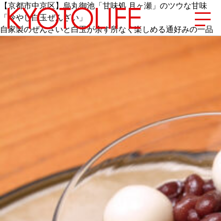
【京都市中京区】烏丸御池「甘味処 月ヶ瀬」のツウな甘味
「冷やし白玉ぜんざい」
自家製のぜんざいと白玉が余す所なく楽しめる通好みの一品
エリアから探す
地図から探す
カテゴリーから探す
SPECIAL
NEW OPEN
SERIES