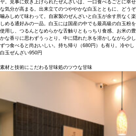
ヤ。見事に炊き上げられたぜんざいは、一口食べるごとに幸せ
な気分が高まる。出来立てのつややかな白玉とともに、どうぞ
京都おやつクラブ
噛みしめて味わって。自家製のぜんざいと白玉が余す所なく楽
しめる通好みの一品。白玉には国産の中でも最高級の白玉粉を
使用し、つるんとなめらかな舌触りともっちり食感、お米の豊
私と店のはなし
かな香りに思わずうっとり。中に隠れた氷を溶かしながら少し
ずつ食べると尚おいしい。持ち帰り（680円）も有り。冷やし
今月の京みやげ
白玉ぜんざい950円
京都の書店
素材と技術にこだわる甘味処のツウな甘味
CULTURE
すべて