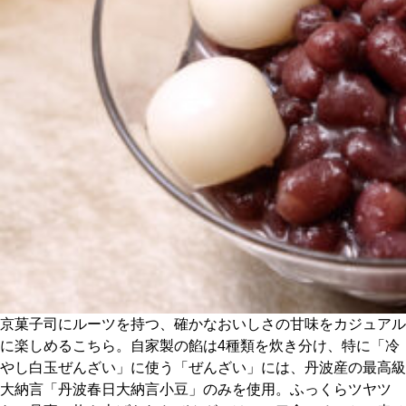
CULTURE
ABOUT US
Instagram
チケットプレゼント応募
MAIN MENU
京菓子司にルーツを持つ、確かなおいしさの甘味をカジュアル
SERIES
に楽しめるこちら。自家製の餡は4種類を炊き分け、特に「冷
やし白玉ぜんざい」に使う「ぜんざい」には、丹波産の最高級
大納言「丹波春日大納言小豆」のみを使用。ふっくらツヤツ
カレーが好き