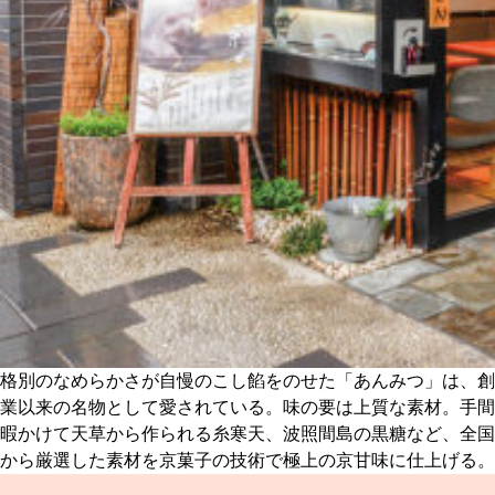
格別のなめらかさが自慢のこし餡をのせた「あんみつ」は、創
業以来の名物として愛されている。味の要は上質な素材。手間
暇かけて天草から作られる糸寒天、波照間島の黒糖など、全国
から厳選した素材を京菓子の技術で極上の京甘味に仕上げる。