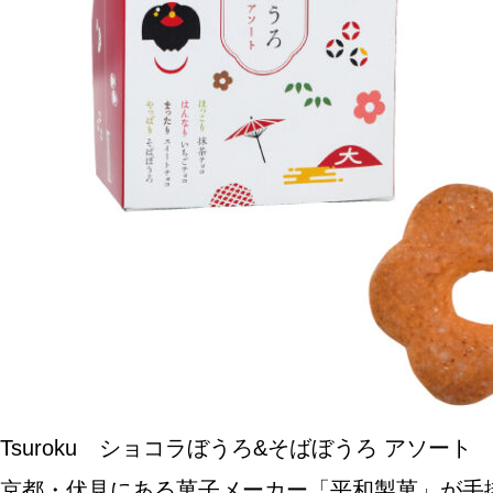
SPECIAL
SERIES
カレーが好き
京都おやつクラブ
私と店のはなし
今月の京みやげ
Tsuroku ショコラぼうろ&そばぼうろ アソート
京都の書店
京都・伏見にある菓子メーカー「平和製菓」が手掛