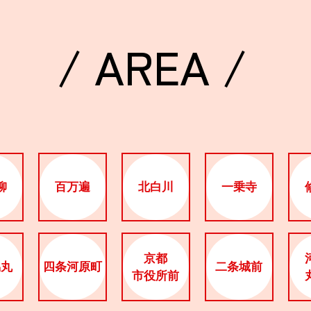
/ AREA /
柳
百万遍
北白川
一乗寺
京都
烏丸
四条河原町
二条城前
市役所前