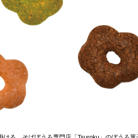
NEW OPEN
CULTURE
関西で開催。
おすすめの映
誠光社で選び
紹介します。
ける、そばぼうろ専門店「Tsuroku」のぼうろ