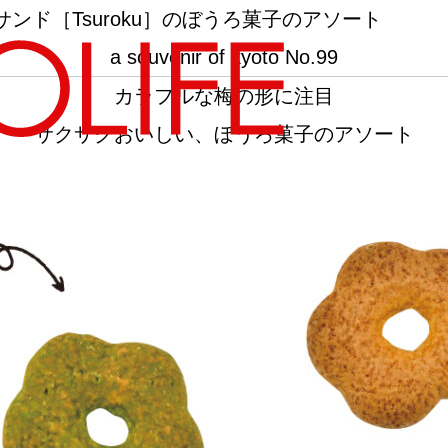
ド［Tsuroku］のぼうろ菓子のアソート
a souvenir of kyoto No.99
カラフルな梅の形に注目
サクサクおいしい、ぼうろ菓子のアソート
地図から探す