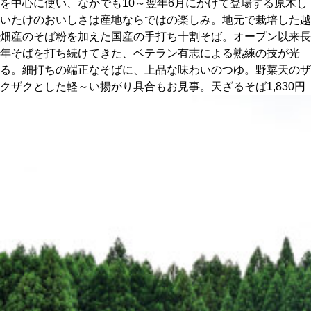
を中心に使い、なかでも10～翌年6月にかけて登場する原木し
いたけのおいしさは産地ならではの楽しみ。地元で栽培した越
京都おやつクラブ
畑産のそば粉を加えた国産の手打ち十割そば。オープン以来長
年そばを打ち続けてきた、ベテラン有志による熟練の技が光
る。細打ちの端正なそばに、上品な味わいのつゆ。野菜天のザ
私と店のはなし
クザクとした軽～い揚がり具合もお見事。天ざるそば1,830円
今月の京みやげ
京都の書店
CULTURE
すべて