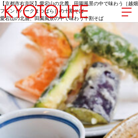
【京都市右京区】愛宕山の北麓、田園風景の中で味わう［越畑
フレンドパークまつばら］の十割そば
愛宕山の北麓、田園風景の中で味わう十割そば
エリアから探す
地図から探す
カテゴリーから探す
SPECIAL
NEW OPEN
SERIES