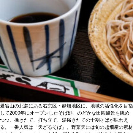
CULTURE
ABOUT US
Instagram
チケットプレゼント応募
MAIN MENU
愛宕山の北麓にある右京区・越畑地区に、地域の活性化を目指
SERIES
して2000年にオープンしたそば処。のどかな田園風景を眺め
つつ、挽きたて、打ち立て、湯掻きたての十割そばが味わえ
る。一番人気は「天ざるそば」。野菜天には旬の越畑産の素材
カレーが好き