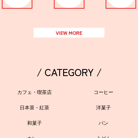
関西で開催。
おすすめの展覧会
おすすめの映画
VIEW MORE
誠光社で選びました。
おすすめの本
紹介します。
/ CATEGORY /
おすすめのイベント
カフェ・喫茶店
コーヒー
日本茶・紅茶
洋菓子
和菓子
パン