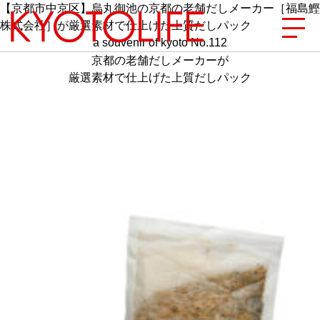
【京都市中京区】烏丸御池の京都の老舗だしメーカー［福島鰹
株式会社］が厳選素材で仕上げた上質だしパック
a souvenir of kyoto No.112
京都の老舗だしメーカーが
厳選素材で仕上げた上質だしパック
エリアから探す
地図から探す
カテゴリーから探す
SPECIAL
NEW OPEN
SERIES