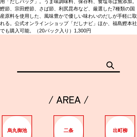
用「だしパック」。うま味調味料、保存料、食塩等は無添加。
鰹節、宗田鰹節、さば節、利尻昆布など、厳選した7種類の国
京都おやつクラブ
産原料を使用した、風味豊かで優しい味わいのだしが手軽に取
れる。公式オンラインショップ「だしナビ」ほか、福島鰹本社
でも購入可能。（20パック入り）1,300円
私と店のはなし
今月の京みやげ
京都の書店
/ AREA /
CULTURE
すべて
烏丸御池
二条
出町柳