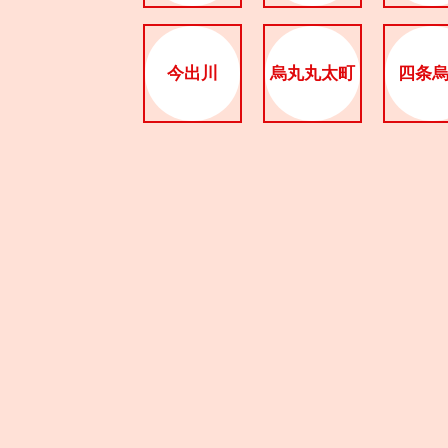
今出川
烏丸丸太町
四条