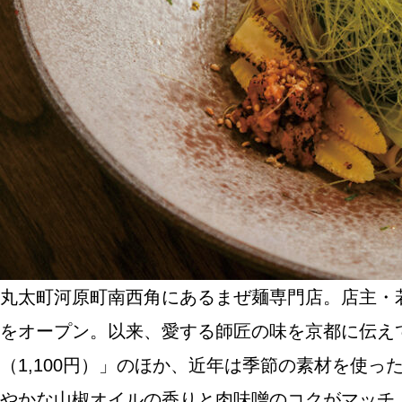
SPECIAL
SERIES
カレーが好き
京都おやつクラブ
私と店のはなし
丸太町河原町南西角にあるまぜ麺専門店。店主・若
をオープン。以来、愛する師匠の味を京都に伝え
今月の京みやげ
（1,100円）」のほか、近年は季節の素材を使
京都の書店
やかな山椒オイルの香りと肉味噌のコクがマッチ