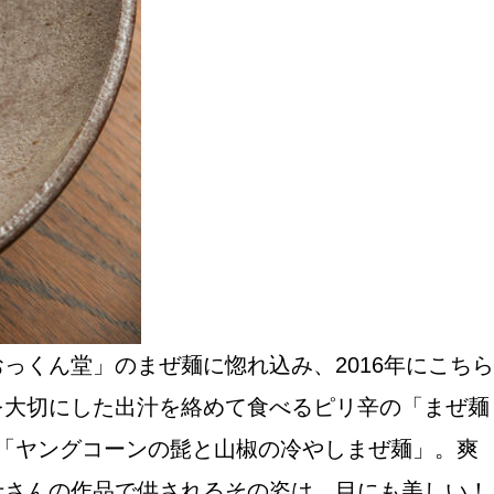
おすすめの展覧会
画
ました。おすすめの本
くん堂」のまぜ麺に惚れ込み、2016年にこちら
を大切にした出汁を絡めて食べるピリ辛の「まぜ麺
おすすめのイベント
は「ヤングコーンの髭と山椒の冷やしまぜ麺」。爽
士さんの作品で供されるその姿は、目にも美しい！