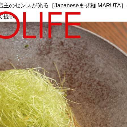
センスが光る［Japaneseまぜ麺 MARUTA
て提供
地図から探す