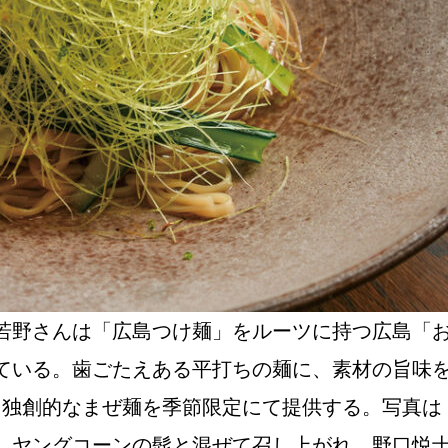
NEW OPEN
CULTURE
関西で開催。
おすすめの映
誠光社で選び
野さんは「広島つけ麺」をルーツに持つ広島「おっ
ている。歯ごたえある平打ちの麺に、素材の旨味
紹介します。
った独創的なまぜ麺を季節限定にて提供する。写真
。ヤングコーンの髭と混ぜて召し上がれ。野口悦