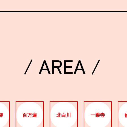
/ AREA /
柳
百万遍
北白川
一乗寺