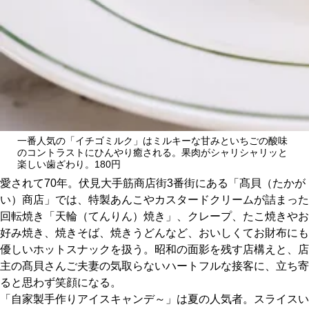
関西で開催。
おすすめの展覧会
おすすめの映画
誠光社で選びました。
おすすめの本
一番人気の「イチゴミルク」はミルキーな甘みといちごの酸味
紹介します。
のコントラストにひんやり癒される。果肉がシャリシャリッと
楽しい歯ざわり。180円
おすすめのイベント
愛されて70年。伏見大手筋商店街3番街にある「髙貝（たかが
い）商店」では、特製あんこやカスタードクリームが詰まった
回転焼き「天輪（てんりん）焼き」、クレープ、たこ焼きやお
好み焼き、焼きそば、焼きうどんなど、おいしくてお財布にも
優しいホットスナックを扱う。昭和の面影を残す店構えと、店
主の髙貝さんご夫妻の気取らないハートフルな接客に、立ち寄
ると思わず笑顔になる。
「自家製手作りアイスキャンデ～」は夏の人気者。スライスい