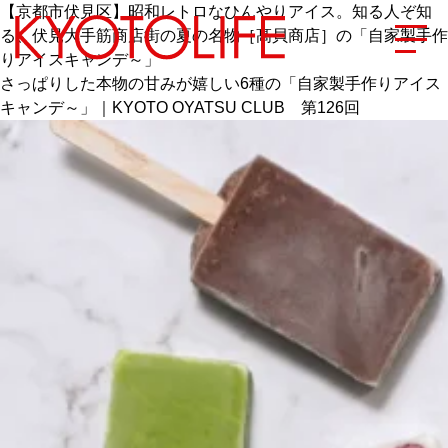
【京都市伏見区】昭和レトロなひんやりアイス。知る人ぞ知
る、伏見大手筋商店街の夏の名物［髙貝商店］の「自家製手作
りアイスキャンデ～」
さっぱりした本物の甘みが嬉しい6種の「自家製手作りアイス
キャンデ～」｜KYOTO OYATSU CLUB 第126回
エリアから探す
地図から探す
カテゴリーから探す
SPECIAL
NEW OPEN
SERIES