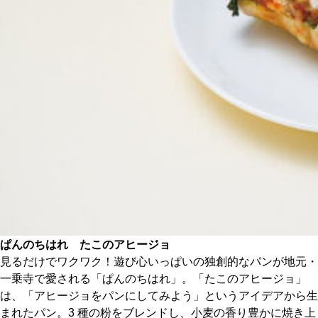
CULTURE
ABOUT US
Instagram
チケットプレゼント応募
MAIN MENU
ぱんのちはれ たこのアヒージョ
SERIES
見るだけでワクワク！遊び心いっぱいの独創的なパンが地元・
一乗寺で愛される「ぱんのちはれ」。「たこのアヒージョ」
は、「アヒージョをパンにしてみよう」というアイデアから生
カレーが好き
まれたパン。3 種の粉をブレンドし、小麦の香り豊かに焼き上