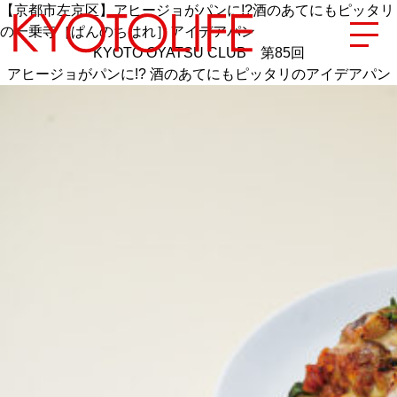
【京都市左京区】アヒージョがパンに!?酒のあてにもピッタリ
の一乗寺［ぱんのちはれ］アイデアパン
KYOTO OYATSU CLUB 第85回
アヒージョがパンに!? 酒のあてにもピッタリのアイデアパン
エリアから探す
地図から探す
カテゴリーから探す
SPECIAL
NEW OPEN
SERIES