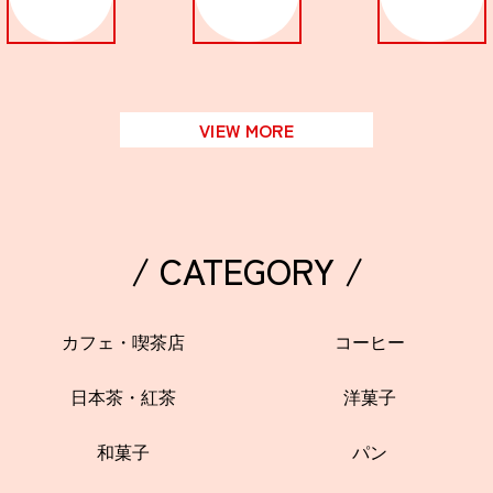
関西で開催。
おすすめの展覧会
おすすめの映画
VIEW MORE
誠光社で選びました。
おすすめの本
紹介します。
/ CATEGORY /
おすすめのイベント
カフェ・喫茶店
コーヒー
日本茶・紅茶
洋菓子
和菓子
パン