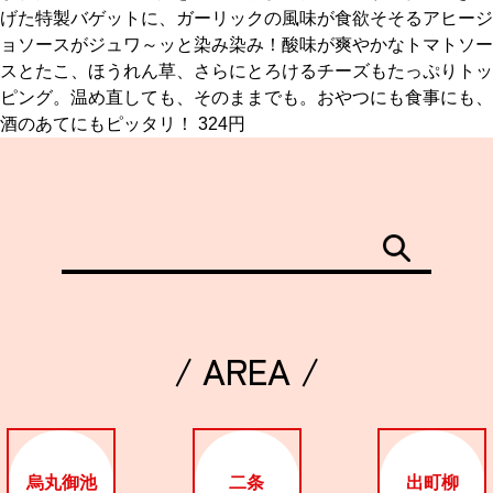
げた特製バゲットに、ガーリックの風味が食欲そそるアヒージ
ョソースがジュワ～ッと染み染み！酸味が爽やかなトマトソー
京都おやつクラブ
スとたこ、ほうれん草、さらにとろけるチーズもたっぷりトッ
ピング。温め直しても、そのままでも。おやつにも食事にも、
私と店のはなし
酒のあてにもピッタリ！ 324円
今月の京みやげ
京都の書店
/ AREA /
CULTURE
すべて
烏丸御池
二条
出町柳