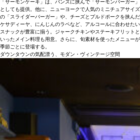
「サーモンケーキ」は、バンズに挟んで「サーモンバーガー」
としても提供。他に、ニューヨークで人気のミニチュアサイズ
の「スライダーバーガー」や、チーズとプルドポークを挟んだ
ケサディーヤ、にんじんのラペなど、アルコールに合わせたい
スナックが豊富に揃う。ジャークチキンやステーキフリットと
いったメイン料理も用意。さらに、旬素材を使ったメニューが
季節ごとに登場する。
ダウンタウンの気配漂う、モダン・ヴィンテージ空間