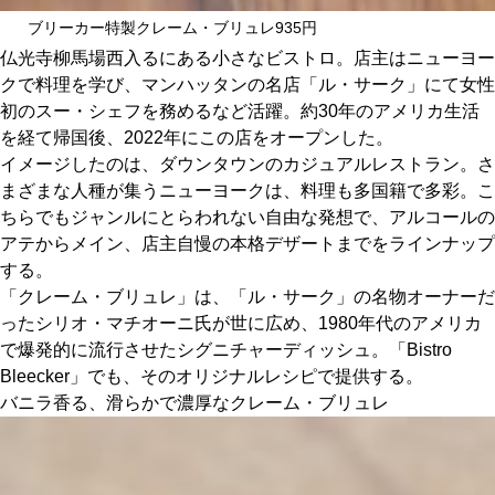
関西で開催。
ブリーカー特製クレーム・ブリュレ935円
おすすめの展覧会
仏光寺柳馬場西入るにある小さなビストロ。店主はニューヨー
クで料理を学び、マンハッタンの名店「ル・サーク」にて女性
おすすめの映画
初のスー・シェフを務めるなど活躍。約30年のアメリカ生活
を経て帰国後、2022年にこの店をオープンした。
誠光社で選びました。
イメージしたのは、ダウンタウンのカジュアルレストラン。さ
おすすめの本
まざまな人種が集うニューヨークは、料理も多国籍で多彩。こ
ちらでもジャンルにとらわれない自由な発想で、アルコールの
紹介します。
アテからメイン、店主自慢の本格デザートまでをラインナップ
する。
おすすめのイベント
「クレーム・ブリュレ」は、「ル・サーク」の名物オーナーだ
ったシリオ・マチオーニ氏が世に広め、1980年代のアメリカ
で爆発的に流行させたシグニチャーディッシュ。「Bistro
Bleecker」でも、そのオリジナルレシピで提供する。
バニラ香る、滑らかで濃厚なクレーム・ブリュレ