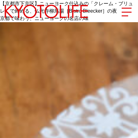
【京都市下京区】ニューヨーク仕込みの「クレーム・ブリュ
レ」で締める、仏光寺柳馬場［Bistro Bleecker］の夜
京都で味わう、ニューヨークの名店の味
エリアから探す
地図から探す
カテゴリーから探す
SPECIAL
NEW OPEN
SERIES