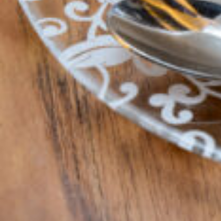
京都おやつクラブ
私と店のはなし
今月の京みやげ
京都の書店
CULTURE
すべて