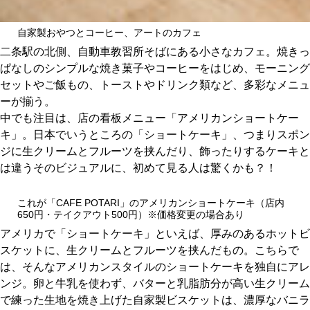
関西で開催。
おすすめの展覧会
自家製おやつとコーヒー、アートのカフェ
二条駅の北側、自動車教習所そばにある小さなカフェ。焼きっ
おすすめの映画
ぱなしのシンプルな焼き菓子やコーヒーをはじめ、モーニング
セットやご飯もの、トーストやドリンク類など、多彩なメニュ
誠光社で選びました。
ーが揃う。
おすすめの本
中でも注目は、店の看板メニュー「アメリカンショートケー
キ」。日本でいうところの「ショートケーキ」、つまりスポン
紹介します。
ジに生クリームとフルーツを挟んだり、飾ったりするケーキと
は違うそのビジュアルに、初めて見る人は驚くかも？！
おすすめのイベント
これが「CAFE POTARI」のアメリカンショートケーキ（店内
650円・テイクアウト500円）※価格変更の場合あり
アメリカで「ショートケーキ」といえば、厚みのあるホットビ
スケットに、生クリームとフルーツを挟んだもの。こちらで
は、そんなアメリカンスタイルのショートケーキを独自にアレ
ンジ。卵と牛乳を使わず、バターと乳脂肪分が高い生クリーム
で練った生地を焼き上げた自家製ビスケットは、濃厚なバニラ