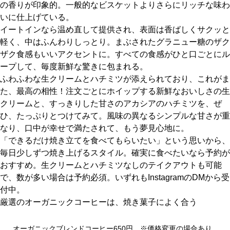
の香りが印象的。一般的なビスケットよりさらにリッチな味わ
いに仕上げている。
イートインなら温め直して提供され、表面は香ばしくサクッと
軽く、中はふんわりしっとり。まぶされたグラニュー糖のザク
ザク食感もいいアクセントに。すべての食感がひと口ごとにル
ープして、毎度新鮮な驚きに包まれる。
ふわふわな生クリームとハチミツが添えられており、これがま
た、最高の相性！注文ごとにホイップする新鮮なおいしさの生
クリームと、すっきりした甘さのアカシアのハチミツを、ぜ
ひ、たっぷりとつけてみて。風味の異なるシンプルな甘さが重
なり、口中が幸せで満たされて、もう夢見心地に。
「できるだけ焼き立てを食べてもらいたい」という思いから、
毎日少しずつ焼き上げるスタイル。確実に食べたいなら予約が
おすすめ。生クリームとハチミツなしのテイクアウトも可能
で、数が多い場合は予約必須。いずれもInstagramのDMから受
付中。
厳選のオーガニックコーヒーは、焼き菓子によく合う
オーガニックブレンドコーヒー650円 ※価格変更の場合あり