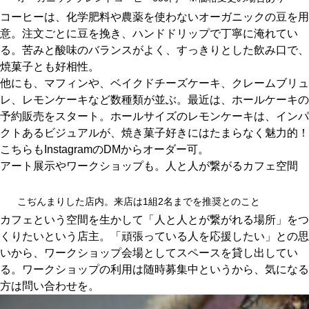
コーヒーは、化学肥料や農薬を使わないオーガニックの豆を用
意。注文ごとに豆を挽き、ハンドドリップで丁寧に淹れてい
る。苦みと酸味のバランスがよく、すっきりとした飲み口で、
焼菓子とも好相性。
他にも、マフィンや、ベイクドチーズケーキ、クレームブリュ
レ、レモンケーキなど数種類が並ぶ。最近は、ホールケーキの
予約販売をスタート。ホールサイズのレモンケーキは、インパ
クトあるビジュアルが、焼き菓子好きにはたまらなく魅力的！
こちらもInstagramのDMからオーダー可。
アート展示やワークショップも。人と人が繋がるカフェ空間
こぢんまりした店内。来店は1組2名までを推奨とのこと
カフェという空間を生かして「人と人とが繋がれる場所」をつ
くりたいという店主。「頑張っている人を応援したい」との思
いから、ワークショップ会場としてスペースを貸し出してい
る。ワークショップの利用は随時募集中というから、気になる
方は問い合わせを。