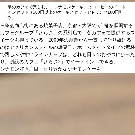
関西で開催。
隣のカフェで楽しむ、「シナモンケーキ」とコーヒーのイート
おすすめの展覧会
インセット（500円以上のケーキとセットでドリンク100円引
き）
三条会商店街にある焼菓子店。京都・大阪で6店舗を展開する
おすすめの映画
カフェグループ「さらさ」の系列店で、各カフェで提供するス
イーツも担っている。2009年の創業から一貫して作り続ける
誠光社で選びました。
のはアメリカンスタイルの焼菓子。ホームメイドタイプの素朴
おすすめの本
で親しみやすいラインナップは、どれも日々のおやつにぴった
り。併設のカフェ「さらさ3」でイートインもできる。
紹介します。
シナモン好き注目！香り豊かなシナモンケーキ
おすすめのイベント