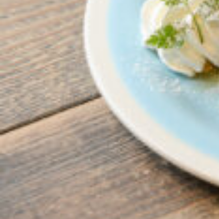
京都おやつクラブ
私と店のはなし
今月の京みやげ
京都の書店
CULTURE
すべて