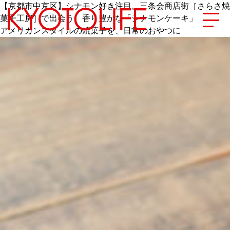
【京都市中京区】シナモン好き注目。三条会商店街［さらさ焼
菓子工房］で出会う、香り豊かな「シナモンケーキ」
アメリカンスタイルの焼菓子を、日常のおやつに
エリアから探す
地図から探す
カテゴリーから探す
SPECIAL
NEW OPEN
SERIES