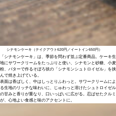
シナモンケーキ（テイクアウト620円／イートイン650円）
「シナモンケーキ」は、季節を問わず並ぶ定番商品。ケーキ生
地にサワークリームをたっぷりと使い、シナモンと砂糖、小麦
粉、バターで作るそぼろ状の「シナモンシュトロイゼル」を挟
んで焼き上げている。
表面は香ばしく、中はしっとりふわっと。サワークリームによ
る生地のリッチな味わいに、じゅわっと溶けたシュトロイゼル
の甘みと香りが重なり、口いっぱいに広がる。忍ばせたクルミ
が、心地よい食感と味のアクセントに。