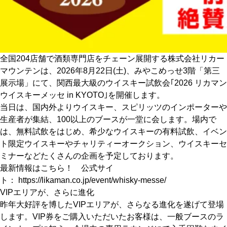
CULTURE
ABOUT US
Instagram
全国204店舗で酒類専門店をチェーン展開する株式会社リカー
マウンテンは、2026年8月22日(土)、みやこめっせ3階「第三
展示場」にて、関西最大級のウイスキー試飲会｢2026 リカマン
チケットプレゼント応募
ウイスキーメッセ in KYOTO｣を開催します。
当日は、国内外よりウイスキー、スピリッツのインポーターや
生産者が集結、100以上のブースが一堂に会します。場内で
は、無料試飲をはじめ、希少なウイスキーの有料試飲、イベン
ト限定ウイスキーやチャリティーオークション、ウイスキーセ
ミナーなどたくさんの企画を予定しております。
MAIN MENU
最新情報はこちら！ 公式サイ
ト：
https://likaman.co.jp/event/whisky-messe/
SERIES
VIPエリアが、さらに進化
昨年大好評を博したVIPエリアが、さらなる進化を遂げて登場
します。VIP券をご購入いただいたお客様は、一般ブースのラ
カレーが好き