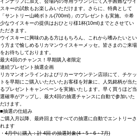
インナップに加え、会場内の専用ラウンジにて入手困難なウイ
スキーの試飲もお楽しみいただけます。さらに、特典として
京都おやつクラブ
「サントリー山崎ボトル(700ml)」のプレゼントも実施。※希
少なウイスキーの提供はおひとり様1杯(10ml)までとさせてい
ただきます。
私と店のはなし
ウイスキーに興味のある方はもちろん、これから嗜みたいとい
う方まで愉しめるリカマンウイスキーメッセ。皆さまのご来場
今月の京みやげ
をお待ちしております。
最大4回のチャンス！早期購入者限定
京都の書店
連続プレゼント抽選企画
リカマンオンラインおよびリカーマウンテン店頭にて、チケッ
トを早期にご購入いただいたお客様を対象に、人気銘柄が当た
るプレゼントキャンペーンを実施いたします。早く買うほど当
選確率がアップし、最大4回の抽選チャンスに自動で参加いた
だけます。
CULTURE
■抽選の仕組み
ご購入月以降、最終回まですべての抽選に自動でエントリーさ
れます
すべて
・
4月中に購入：計 4回 の抽選対象(4・5・6・7月)