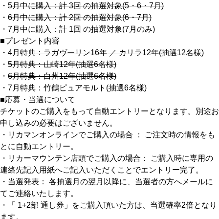
関西で開催。
・
5月中に購入：計 3回 の抽選対象(5・6・7月)
・
6月中に購入：計 2回 の抽選対象(6・7月)
おすすめの展覧会
・7月中に購入：計 1回 の抽選対象(7月のみ)
■プレゼント内容
おすすめの映画
・
4月特典：ラガヴーリン16年 ／ カリラ12年(抽選12名様)
・
5月特典：山崎12年(抽選6名様)
誠光社で選びました。
・
6月特典：白州12年(抽選6名様)
おすすめの本
・7月特典：竹鶴ピュアモルト(抽選6名様)
■応募・当選について
紹介します。
チケットのご購入をもって自動エントリーとなります。別途お
おすすめのイベント
申し込みの必要はございません。
・リカマンオンラインでご購入の場合 ： ご注文時の情報をも
とに自動エントリー。
・リカーマウンテン店頭でご購入の場合： ご購入時に専用の
連絡先記入用紙へご記入いただくことでエントリー完了。
・当選発表： 各抽選月の翌月以降に、当選者の方へメールに
てご連絡いたします。
・「 1+2部 通し券」をご購入頂いた方は、当選確率2倍となり
ます。