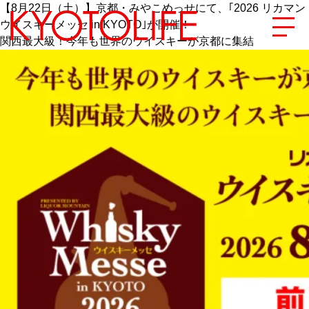
【8月22日（土）】京都・みやこめっせにて、｢2026 リカマン
ウイスキーメッセ in KYOTO｣が開催！
関西最大級！今年も世界のウイスキーが京都に集結
エリアから探す
地図から探す
カテゴリーから探す
SPECIAL
NEW OPEN
SERIES