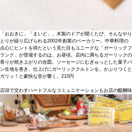
関西で開催。
おすすめの展覧会
おすすめの映画
「おおきに」「まいど」。木製のドアが開くたび、そんなやり
誠光社で選びました。
とりが繰り広げられる2002年創業のベーカリー。中華料理の
点心にヒントを得たという見た目もユニークな「ガーリックフ
おすすめの本
ランク」が登場するのは、お昼頃。店内に満ちるガーリックの
香りが焼き上がりの合図。ソーセージにむぎゅっとした菓子パ
紹介します。
ン生地を巻き、仕上げにガーリッククルトンを。かぶりつくと
おすすめのイベント
ガリッ！と豪快な音が響く。210円
店頭で交わすハートフルなコミュニケーションもお店の醍醐味