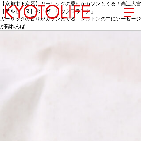
【京都市下京区】ガーリックの香りがガツンとくる！高辻大宮
［アルピーヌ］の「ガーリックフランク」
ガーリックの香りがガツンとくる！クルトンの中にソーセージ
が隠れんぼ
エリアから探す
地図から探す
カテゴリーから探す
SPECIAL
NEW OPEN
SERIES