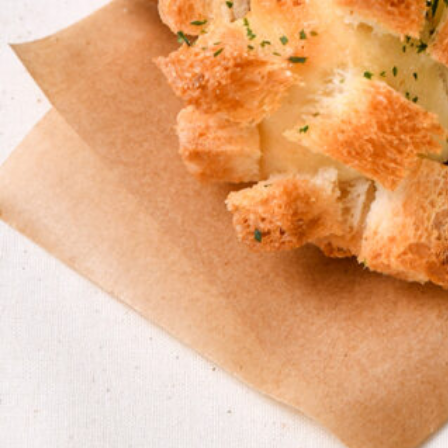
京都おやつクラブ
私と店のはなし
今月の京みやげ
京都の書店
CULTURE
すべて