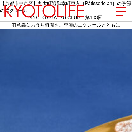
【京都市中京区】丸太町通御幸町東入［Pâtisserie an］の季節
のエクレール
KYOTO OYATSU CLUB 第103回
有意義なおうち時間を。季節のエクレールとともに
エリアから探す
地図から探す
カテゴリーから探す
SPECIAL
NEW OPEN
SERIES