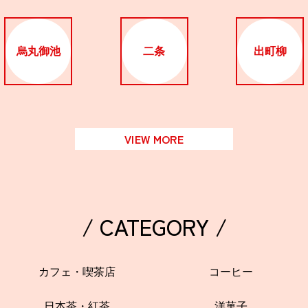
関西で開催。
おすすめの展覧会
烏丸御池
二条
出町柳
おすすめの映画
誠光社で選びました。
おすすめの本
VIEW MORE
紹介します。
おすすめのイベント
/ CATEGORY /
カフェ・喫茶店
コーヒー
日本茶・紅茶
洋菓子