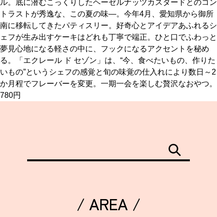
ル。底に潜むこっくりしたヘーゼルナッツカスタードとのコン
トラストが秀逸な、この夏の味―。今年4月、愛知県から御所
京都おやつクラブ
南に移転してきたパティスリー。好奇心とアイデアあふれるシ
ェフが生み出すケーキはどれも丁寧で端正。ひと口でふわっと
夢見心地になる軽さの中に、フックになるアクセントを秘め
私と店のはなし
る。「エクレール ド セゾン」は、“今、食べたいもの、作りた
いもの”というシェフの感覚と旬の味覚の仕入れにより数日～2
今月の京みやげ
か月程でフレーバーを変更。一期一会を楽しむ贅沢なおやつ。
780円
京都の書店
CULTURE
/ AREA /
すべて