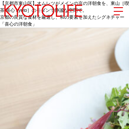
【京都市東山区】オムレツがメインの京の洋朝食を、東山［喫
茶 喜心 kyoto］のモダンで静謐な空間で。
京都の良質な食材を厳選し、和の要素を加えたシグネチャー
「喜心の洋朝食」
エリアから探す
地図から探す
カテゴリーから探す
SPECIAL
NEW OPEN
SERIES