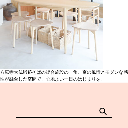
関西で開催。
おすすめの展覧会
おすすめの映画
誠光社で選びました。
おすすめの本
紹介します。
おすすめのイベント
方広寺大仏殿跡そばの複合施設の一角。京の風情とモダンな感
性が融合した空間で、心地よい一日のはじまりを。