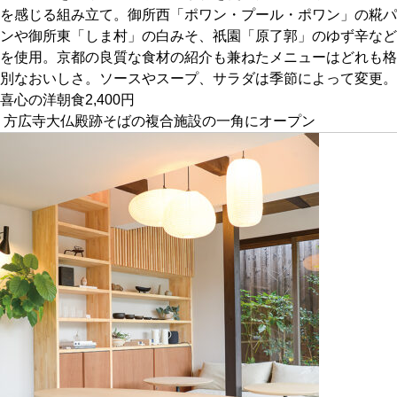
を感じる組み立て。御所西「ポワン・プール・ポワン」の糀パ
ンや御所東「しま村」の白みそ、祇園「原了郭」のゆず辛など
京都おやつクラブ
を使用。京都の良質な食材の紹介も兼ねたメニューはどれも格
別なおいしさ。ソースやスープ、サラダは季節によって変更。
私と店のはなし
喜心の洋朝食2,400円
方広寺大仏殿跡そばの複合施設の一角にオープン
今月の京みやげ
京都の書店
CULTURE
すべて