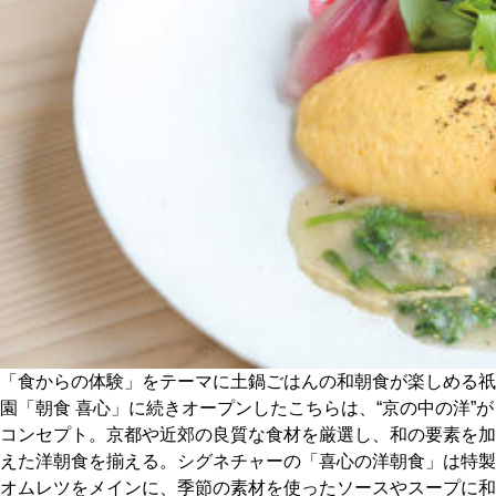
CULTURE
ABOUT US
Instagram
チケットプレゼント応募
MAIN MENU
「食からの体験」をテーマに土鍋ごはんの和朝食が楽しめる祇
SERIES
園「朝食 喜心」に続きオープンしたこちらは、“京の中の洋”が
コンセプト。京都や近郊の良質な食材を厳選し、和の要素を加
えた洋朝食を揃える。シグネチャーの「喜心の洋朝食」は特製
カレーが好き
オムレツをメインに、季節の素材を使ったソースやスープに和