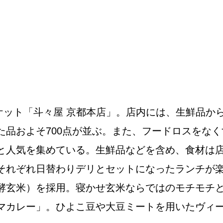
NEW OPEN
CULTURE
関西で開催。
ーケット「斗々屋 京都本店」。店内には、生鮮品
おすすめの映
た品およそ700点が並ぶ。また、フードロスをな
と人気を集めている。生鮮品などを含め、食材は
誠光社で選び
それぞれ日替わりデリとセットになったランチが
紹介します。
酵玄米）を採用。寝かせ玄米ならではのモチモチ
カレー」。ひよこ豆や大豆ミートを用いたヴィーガ