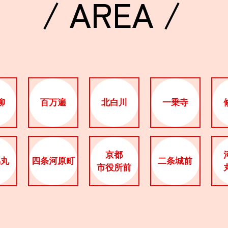
/ AREA /
柳
百万遍
北白川
一乗寺
京都
烏丸
四条河原町
二条城前
市役所前