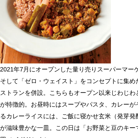
SPECIAL
SERIES
カレーが好き
2021年7月にオープンした量り売りスーパーマ
京都おやつクラブ
そして「ゼロ・ウェイスト」をコンセプトに集め
ストランを併設。こちらもオープン以来じわじわ
私と店のはなし
が特徴的。お昼時にはスープやパスタ、カレーが
今月の京みやげ
るカレーライスには、ご飯に寝かせ玄米（発芽発
が滋味豊かな一皿。この日は「お野菜と豆のキーマ
京都の書店