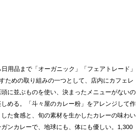
おすすめの展覧会
から日用品まで「オーガニック」「フェアトレード」
画
くすための取り組みの一つとして、店内にカフェレ
店頭に並ぶものを使い、決まったメニューがないの
ました。おすすめの本
楽しめる。「斗々屋のカレー粉」をアレンジして作
おすすめのイベント
とした食感と、旬の素材を生かしたカレーの味わい
ンカレーで、地球にも、体にも優しい。1,300