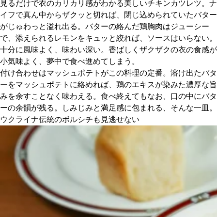
見るだけで衣のカリカリ感がわかる美しいチキンカツレツ。ナ
イフで真ん中からザクッと切れば、閉じ込められていたバター
がじゅわっと溢れ出る。バターの絡んだ鶏胸肉はジューシー
で、添えられるレモンをキュッと絞れば、ソースはいらない。
十分に風味よく、味わい深い。香ばしくザクザクの衣の食感が
小気味よく、夢中で食べ進めてしまう。
付け合わせはマッシュポテトがこの料理の定番。溶け出たバタ
ーをマッシュポテトに絡めれば、鶏のエキスが染みた濃厚な旨
みを余すことなく味わえる。食べ終えてもなお、口の中にバタ
ーの余韻が残る。しみじみと満足感に包まれる、そんな一皿。
ウクライナ伝統のボルシチも見逃せない