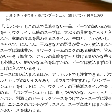
ボルシチ（ボウル）※パンプーシュカ（白いパン）付き1,090
円
「ボルシチ」もこの店で見逃せない一品。ビーツの深い赤が目
を引くウクライナ伝統のスープは、大ぶりの具材をごろりと入
れた、家庭の食卓を思わせるスタイル。牛肉と、じゃがいも、
キャベツ、にんじん、玉ねぎなどの野菜が柔らかく煮込まれた
スープは滋味豊か。サワークリームのコクのある酸味で、旨み
がいっそう際立つ。ディルの鼻腔をすっと抜ける爽やかな香り
も心地よい。鮮やかな赤色を出すため、ビーツは煮込まずに仕
上げに入れているそう。
コースに組み込まれるほか、アラカルトでも注文できる。ボウ
ルとカップの2サイズがあり、ボウルで注文すれば「パンプー
シュカ」をセットにした、ウクライナの正統派スタイルで楽し
める。「パンプーシュカ」は、白くつややかな、ふっくらとし
たパン。別添えのガーリックソースをつけてからスープに浸せ
ば、ニンニクのパンチがプラスされ、スープ単体とはまた違っ
たおいしさを味わえる。