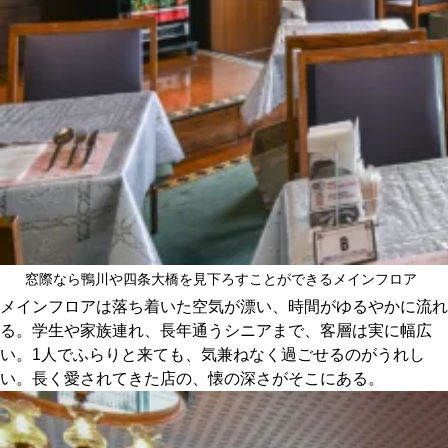
窓際なら鴨川や四条大橋を見下ろすことができるメインフロア
メインフロアは落ち着いた空気が漂い、時間がゆるやかに流れ
る。学生や家族連れ、長年通うシニアまで、客層は実に幅広
い。1人でふらりと来ても、気兼ねなく過ごせるのがうれし
い。長く愛されてきた店の、懐の深さがそこにある。