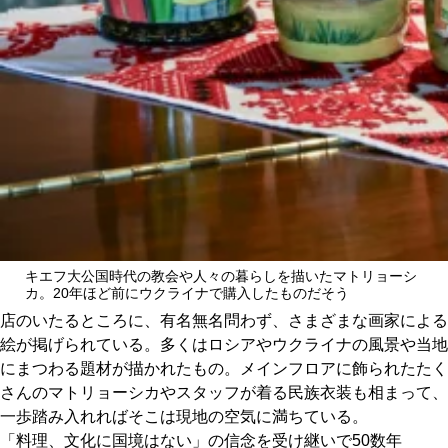
キエフ大公国時代の教会や人々の暮らしを描いたマトリョーシ
カ。20年ほど前にウクライナで購入したものだそう
店のいたるところに、有名無名問わず、さまざまな画家による
絵が掲げられている。多くはロシアやウクライナの風景や当地
にまつわる題材が描かれたもの。メインフロアに飾られたたく
さんのマトリョーシカやスタッフが着る民族衣装も相まって、
一歩踏み入れればそこは現地の空気に満ちている。
「料理、文化に国境はない」の信念を受け継いで50数年