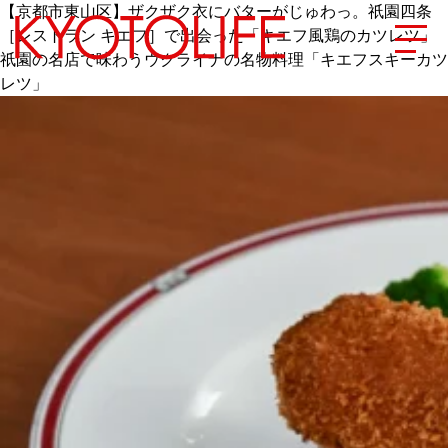
【京都市東山区】ザクザク衣にバターがじゅわっ。祇園四条
［レストラン キエフ］で出会った「キエフ風鶏のカツレツ」
祇園の名店で味わうウクライナの名物料理「キエフスキーカツ
レツ」
エリアから探す
地図から探す
カテゴリーから探す
SPECIAL
NEW OPEN
SERIES