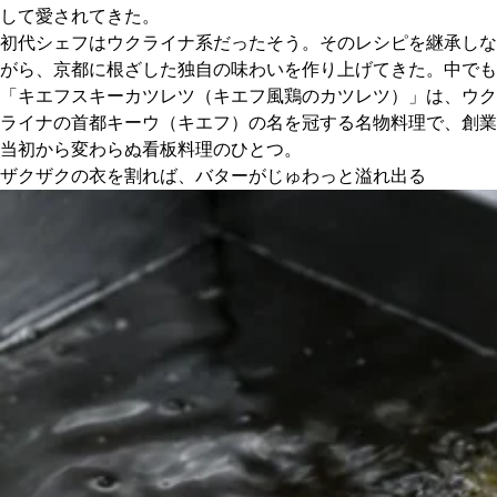
して愛されてきた。
初代シェフはウクライナ系だったそう。そのレシピを継承しな
京都おやつクラブ
がら、京都に根ざした独自の味わいを作り上げてきた。中でも
「キエフスキーカツレツ（キエフ風鶏のカツレツ）」は、ウク
私と店のはなし
ライナの首都キーウ（キエフ）の名を冠する名物料理で、創業
当初から変わらぬ看板料理のひとつ。
今月の京みやげ
ザクザクの衣を割れば、バターがじゅわっと溢れ出る
京都の書店
CULTURE
すべて