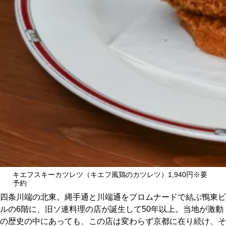
CULTURE
ABOUT US
Instagram
チケットプレゼント応募
MAIN MENU
キエフスキーカツレツ（キエフ風鶏のカツレツ）1,940円※要
予約
SERIES
四条川端の北東。縄手通と川端通をプロムナードで結ぶ鴨東ビ
ルの6階に、旧ソ連料理の店が誕生して50年以上。当地が激動
の歴史の中にあっても、この店は変わらず京都に在り続け、そ
カレーが好き