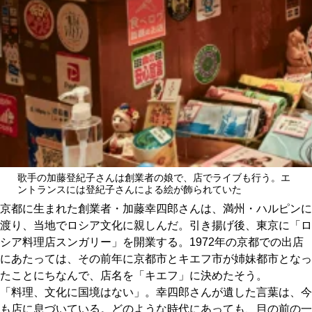
歌手の加藤登紀子さんは創業者の娘で、店でライブも行う。エ
ントランスには登紀子さんによる絵が飾られていた
京都に生まれた創業者・加藤幸四郎さんは、満州・ハルピンに
渡り、当地でロシア文化に親しんだ。引き揚げ後、東京に「ロ
シア料理店スンガリー」を開業する。1972年の京都での出店
にあたっては、その前年に京都市とキエフ市が姉妹都市となっ
たことにちなんで、店名を「キエフ」に決めたそう。
「料理、文化に国境はない」。幸四郎さんが遺した言葉は、今
も店に息づいている。どのような時代にあっても、目の前の一