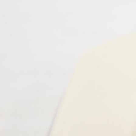
SPECIAL
SERIES
カレーが好き
京都おやつクラブ
私と店のはなし
今月の京みやげ
京都の書店