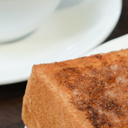
NEW OPEN
CULTURE
関西で開催。
おすすめの映
誠光社で選び
紹介します。