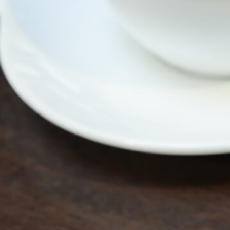
SPECIAL
SERIES
カレーが好き
京都おやつクラブ
私と店のはなし
今月の京みやげ
京都の書店