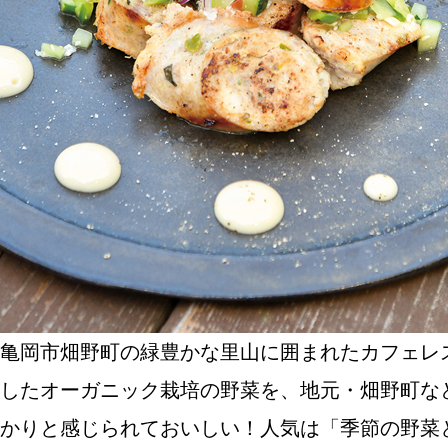
SPECIAL
SERIES
カレーが好き
京都おやつクラブ
私と店のはなし
亀岡市畑野町の緑豊かな里山に囲まれたカフェレ
今月の京みやげ
したオーガニック栽培の野菜を、地元・畑野町な
かりと感じられておいしい！人気は「季節の野菜と
京都の書店