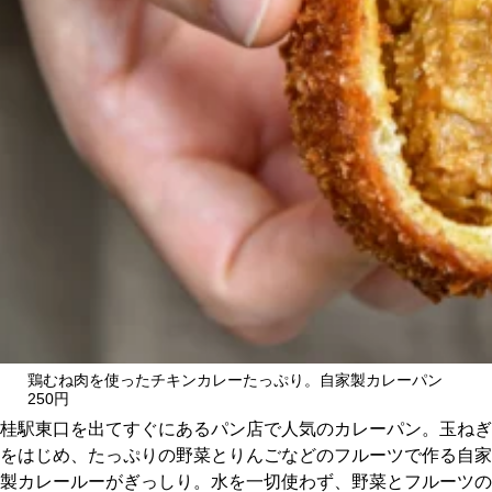
CULTURE
ABOUT US
Instagram
チケットプレゼント応募
MAIN MENU
鶏むね肉を使ったチキンカレーたっぷり。自家製カレーパン
250円
SERIES
桂駅東口を出てすぐにあるパン店で人気のカレーパン。玉ねぎ
をはじめ、たっぷりの野菜とりんごなどのフルーツで作る自家
製カレールーがぎっしり。水を一切使わず、野菜とフルーツの
カレーが好き