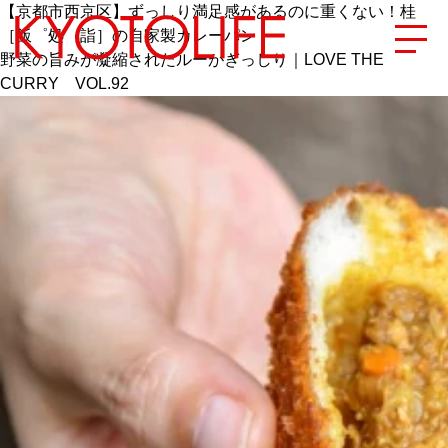
【京都市西京区】ずっしり満足感があるのに重くない！桂
［飯゜処 詣］の自家製カレーパン
野菜の旨みが凝縮されたルーがぎっしり｜LOVE THE
CURRY VOL.92
エリアから探す
地図から探す
カテゴリーから探す
SPECIAL
NEW OPEN
SERIES