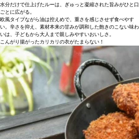
水分だけで仕上げたルーは、ぎゅっと凝縮された旨みがひと口
ごとに広がる。
京都おやつクラブ
欧風タイプながら油は控えめで、重さを感じさせず食べやす
い。辛さを抑え、素材本来の甘みが調和した飽きのこない味わ
私と店のはなし
いは、子どもから大人まで親しみやすいおいしさ。
こんがり揚がったカリカリの衣がたまらない！
今月の京みやげ
京都の書店
CULTURE
すべて