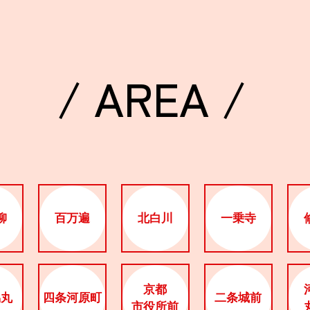
/ AREA /
柳
百万遍
北白川
一乗寺
京都
烏丸
四条河原町
二条城前
市役所前