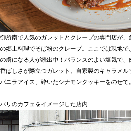
SPECIAL
SERIES
御所南で人気のガレットとクレープの専門店が、
の郷土料理でそば粉のクレープ。ここでは現地でよ
カレーが好き
の虜になる人が続出中！バランスのよい塩気で、肉
京都おやつクラブ
香ばしさが際立つガレット。自家製のキャラメル
バニラアイス、砕いたシナモンクッキーをのせて
私と店のはなし
パリのカフェをイメージした店内
今月の京みやげ
京都の書店