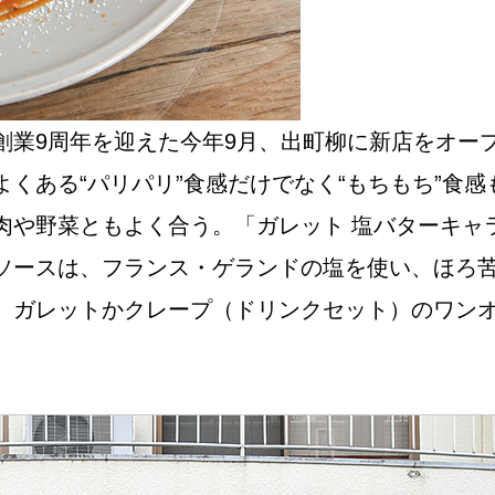
NEW OPEN
CULTURE
創業9周年を迎えた今年9月、出町柳に新店をオー
くある“パリパリ”食感だけでなく“もちもち”食
関西で開催。
や野菜ともよく合う。「ガレット 塩バターキャラ
おすすめの映
ソースは、フランス・ゲランドの塩を使い、ほろ
。ガレットかクレープ（ドリンクセット）のワン
誠光社で選び
紹介します。