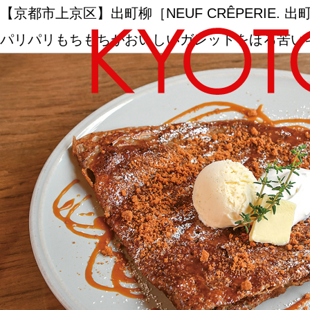
【京都市上京区】出町柳［NEUF CRÊPERIE
パリパリもちもちがおいしいガレットをほろ苦い
エリアから探す
カテゴリーから探す