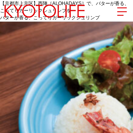
【京都市上京区】西陣［ALOHADAYS］で、バターが香る、
こってりガーリックシュリンプを
バターが香る、こってりガーリックシュリンプ
エリアから探す
地図から探す
カテゴリーから探す
SPECIAL
NEW OPEN
SERIES