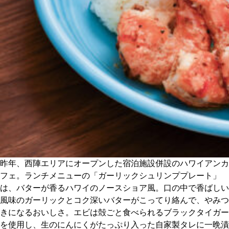
CULTURE
ABOUT US
Instagram
チケットプレゼント応募
MAIN MENU
昨年、西陣エリアにオープンした宿泊施設併設のハワイアンカ
フェ。ランチメニューの「ガーリックシュリンププレート」
SERIES
は、バターが香るハワイのノースショア風。口の中で香ばしい
風味のガーリックとコク深いバターがこってり絡んで、やみつ
きになるおいしさ。エビは殻ごと食べられるブラックタイガー
カレーが好き
を使用し、生のにんにくがたっぷり入った自家製タレに一晩漬