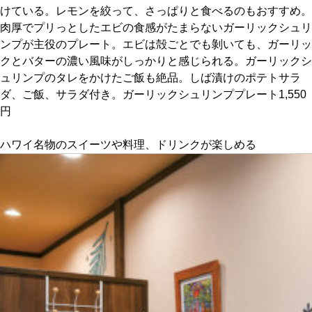
けている。レモンを絞って、さっぱりと食べるのもおすすめ。
肉厚でプリっとしたエビの食感がたまらないガーリックシュリ
京都おやつクラブ
ンプが主役のプレート。エビは殻ごとでも剝いても、ガーリッ
クとバターの濃い風味がしっかりと感じられる。ガーリックシ
私と店のはなし
ュリンプのタレをかけたご飯も絶品。しば漬けのポテトサラ
ダ、ご飯、サラダ付き。ガーリックシュリンププレート1,550
今月の京みやげ
円
ハワイ名物のスイーツや料理、ドリンクが楽しめる
京都の書店
CULTURE
すべて