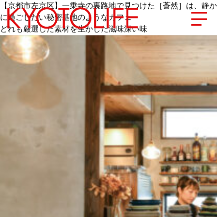
【京都市左京区】一乗寺の裏路地で見つけた［蒼然］は、静か
に過ごしたい秘密基地のようなカフェ
どれも厳選した素材を生かした滋味深い味
エリアから探す
地図から探す
カテゴリーから探す
SPECIAL
NEW OPEN
SERIES