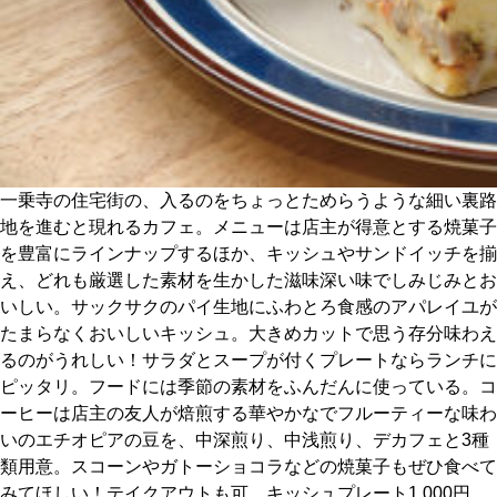
関西で開催。
おすすめの展覧会
おすすめの映画
誠光社で選びました。
おすすめの本
一乗寺の住宅街の、入るのをちょっとためらうような細い裏路
地を進むと現れるカフェ。メニューは店主が得意とする焼菓子
紹介します。
を豊富にラインナップするほか、キッシュやサンドイッチを揃
おすすめのイベント
え、どれも厳選した素材を生かした滋味深い味でしみじみとお
いしい。サックサクのパイ生地にふわとろ食感のアパレイユが
たまらなくおいしいキッシュ。大きめカットで思う存分味わえ
るのがうれしい！サラダとスープが付くプレートならランチに
ピッタリ。フードには季節の素材をふんだんに使っている。コ
ーヒーは店主の友人が焙煎する華やかなでフルーティーな味わ
いのエチオピアの豆を、中深煎り、中浅煎り、デカフェと3種
類用意。スコーンやガトーショコラなどの焼菓子もぜひ食べて
みてほしい！テイクアウトも可。キッシュプレート1,000円、