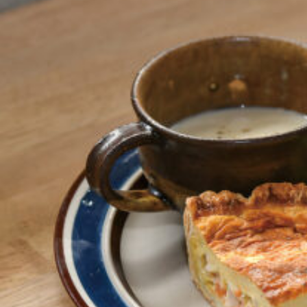
京都おやつクラブ
私と店のはなし
今月の京みやげ
京都の書店
CULTURE
すべて