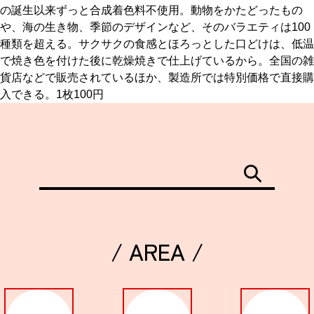
の誕生以来ずっと合成着色料不使用。動物をかたどったもの
や、海の生き物、季節のデザインなど、そのバラエティは100
京都おやつクラブ
種類を超える。サクサクの食感とほろっとした口どけは、低温
で焼き色を付けた後に乾燥焼きで仕上げているから。全国の雑
私と店のはなし
貨店などで販売されているほか、製造所では特別価格で直接購
入できる。1枚100円
今月の京みやげ
京都の書店
/ AREA /
CULTURE
すべて