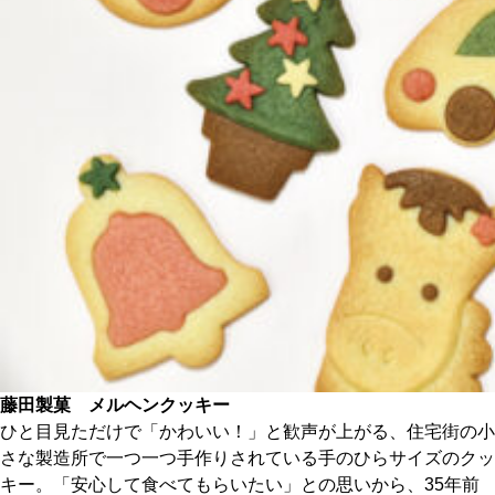
CULTURE
ABOUT US
Instagram
チケットプレゼント応募
MAIN MENU
藤田製菓 メルヘンクッキー
SERIES
ひと目見ただけで「かわいい！」と歓声が上がる、住宅街の小
さな製造所で一つ一つ手作りされている手のひらサイズのクッ
キー。「安心して食べてもらいたい」との思いから、35年前
カレーが好き