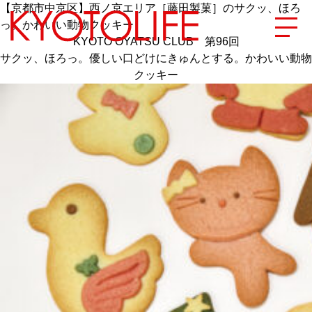
【京都市中京区】西ノ京エリア［藤田製菓］のサクッ、ほろ
っ。かわいい動物クッキー
KYOTO OYATSU CLUB 第96回
サクッ、ほろっ。優しい口どけにきゅんとする。かわいい動物
クッキー
エリアから探す
地図から探す
カテゴリーから探す
SPECIAL
NEW OPEN
SERIES