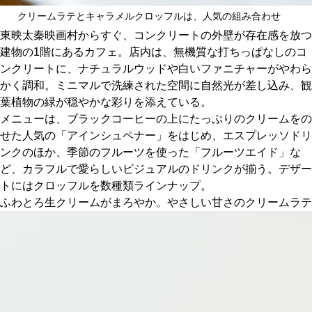
関西で開催。
クリームラテとキャラメルクロッフルは、人気の組み合わせ
おすすめの展覧会
東映太秦映画村からすぐ、コンクリートの外壁が存在感を放つ
建物の1階にあるカフェ。店内は、無機質な打ちっぱなしのコ
おすすめの映画
ンクリートに、ナチュラルウッドや白いファニチャーがやわら
かく調和。ミニマルで洗練された空間に自然光が差し込み、観
誠光社で選びました。
葉植物の緑が穏やかな彩りを添えている。
おすすめの本
メニューは、ブラックコーヒーの上にたっぷりのクリームをの
せた人気の「アインシュペナー」をはじめ、エスプレッソドリ
紹介します。
ンクのほか、季節のフルーツを使った「フルーツエイド」な
ど、カラフルで愛らしいビジュアルのドリンクが揃う。デザー
おすすめのイベント
トにはクロッフルを数種類ラインナップ。
ふわとろ生クリームがまろやか。やさしい甘さのクリームラテ