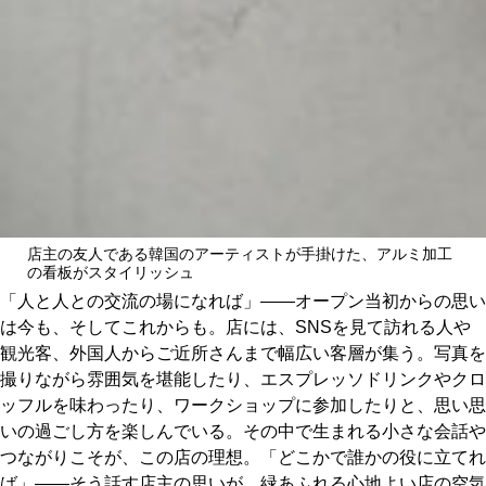
店主の友人である韓国のアーティストが手掛けた、アルミ加工
の看板がスタイリッシュ
「人と人との交流の場になれば」――オープン当初からの思い
は今も、そしてこれからも。店には、SNSを見て訪れる人や
観光客、外国人からご近所さんまで幅広い客層が集う。写真を
撮りながら雰囲気を堪能したり、エスプレッソドリンクやクロ
ッフルを味わったり、ワークショップに参加したりと、思い思
いの過ごし方を楽しんでいる。その中で生まれる小さな会話や
つながりこそが、この店の理想。「どこかで誰かの役に立てれ
ば」――そう話す店主の思いが、緑あふれる心地よい店の空気