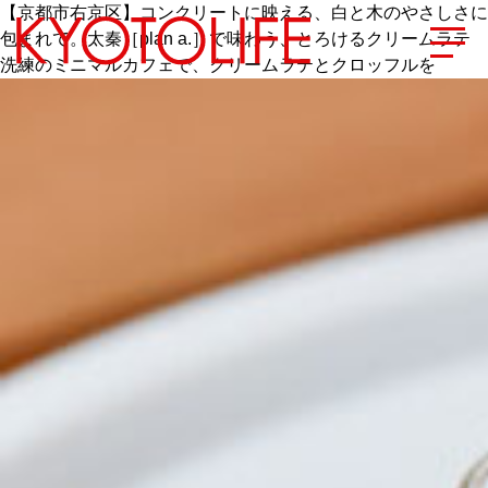
【京都市右京区】コンクリートに映える、白と木のやさしさに
包まれて。太秦［plan a.］で味わう、とろけるクリームラテ
洗練のミニマルカフェで、クリームラテとクロッフルを
エリアから探す
地図から探す
カテゴリーから探す
SPECIAL
NEW OPEN
SERIES