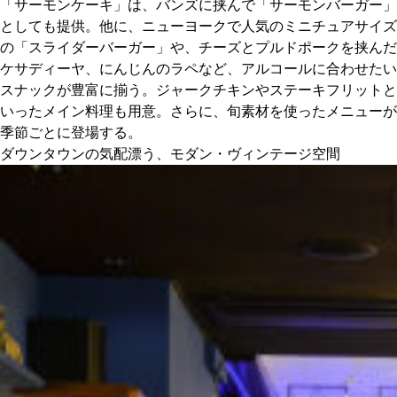
「サーモンケーキ」は、バンズに挟んで「サーモンバーガー」
としても提供。他に、ニューヨークで人気のミニチュアサイズ
の「スライダーバーガー」や、チーズとプルドポークを挟んだ
ケサディーヤ、にんじんのラペなど、アルコールに合わせたい
スナックが豊富に揃う。ジャークチキンやステーキフリットと
いったメイン料理も用意。さらに、旬素材を使ったメニューが
季節ごとに登場する。
ダウンタウンの気配漂う、モダン・ヴィンテージ空間