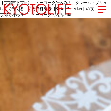
【京都市下京区】ニューヨーク仕込みの「クレーム・ブリュ
レ」で締める、仏光寺柳馬場［Bistro Bleecker］の夜
京都で味わう、ニューヨークの名店の味
エリアから探す
地図から探す
カテゴリーから探す
SPECIAL
NEW OPEN
SERIES