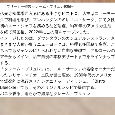
関西で開催。
ブリーカー特製クレーム・ブリュレ935円
おすすめの展覧会
仏光寺柳馬場西入るにある小さなビストロ。店主はニューヨー
クで料理を学び、マンハッタンの名店「ル・サーク」にて女性
おすすめの映画
初のスー・シェフを務めるなど活躍。約30年のアメリカ生活
を経て帰国後、2022年にこの店をオープンした。
誠光社で選びました。
イメージしたのは、ダウンタウンのカジュアルレストラン。さ
おすすめの本
まざまな人種が集うニューヨークは、料理も多国籍で多彩。こ
ちらでもジャンルにとらわれない自由な発想で、アルコールの
紹介します。
アテからメイン、店主自慢の本格デザートまでをラインナップ
する。
おすすめのイベント
「クレーム・ブリュレ」は、「ル・サーク」の名物オーナーだ
ったシリオ・マチオーニ氏が世に広め、1980年代のアメリカ
で爆発的に流行させたシグニチャーディッシュ。「Bistro
Bleecker」でも、そのオリジナルレシピで提供する。
バニラ香る、滑らかで濃厚なクレーム・ブリュレ