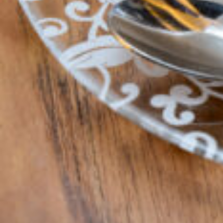
京都おやつクラブ
私と店のはなし
今月の京みやげ
京都の書店
CULTURE
すべて