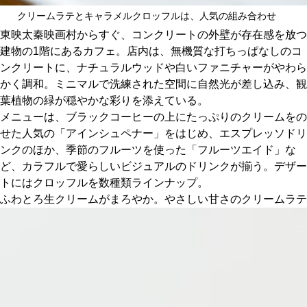
関西で開催。
クリームラテとキャラメルクロッフルは、人気の組み合わせ
おすすめの展覧会
東映太秦映画村からすぐ、コンクリートの外壁が存在感を放つ
建物の1階にあるカフェ。店内は、無機質な打ちっぱなしのコ
おすすめの映画
ンクリートに、ナチュラルウッドや白いファニチャーがやわら
かく調和。ミニマルで洗練された空間に自然光が差し込み、観
誠光社で選びました。
葉植物の緑が穏やかな彩りを添えている。
おすすめの本
メニューは、ブラックコーヒーの上にたっぷりのクリームをの
せた人気の「アインシュペナー」をはじめ、エスプレッソドリ
紹介します。
ンクのほか、季節のフルーツを使った「フルーツエイド」な
ど、カラフルで愛らしいビジュアルのドリンクが揃う。デザー
おすすめのイベント
トにはクロッフルを数種類ラインナップ。
ふわとろ生クリームがまろやか。やさしい甘さのクリームラテ