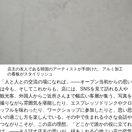
店主の友人である韓国のアーティストが手掛けた、アルミ加工
の看板がスタイリッシュ
「人と人との交流の場になれば」――オープン当初からの思い
は今も、そしてこれからも。店には、SNSを見て訪れる人や
観光客、外国人からご近所さんまで幅広い客層が集う。写真を
撮りながら雰囲気を堪能したり、エスプレッソドリンクやクロ
ッフルを味わったり、ワークショップに参加したりと、思い思
いの過ごし方を楽しんでいる。その中で生まれる小さな会話や
つながりこそが、この店の理想。「どこかで誰かの役に立てれ
ば」――そう話す店主の思いが、緑あふれる心地よい店の空気