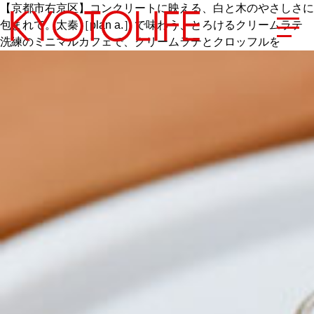
【京都市右京区】コンクリートに映える、白と木のやさしさに
包まれて。太秦［plan a.］で味わう、とろけるクリームラテ
洗練のミニマルカフェで、クリームラテとクロッフルを
エリアから探す
地図から探す
カテゴリーから探す
SPECIAL
NEW OPEN
SERIES