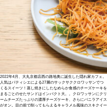
CULTURE
ABOUT US
Instagram
チケットプレゼント応募
MAIN MENU
2022年4月、大丸京都店西の路地奥に誕生した隠れ家カフェ。
人気はパティシエによる27層のサックサククロワッサンでつ
SERIES
くるスイーツ！蒸し焼きにしたなめらか食感のチーズケーキを
まるごとのせたサンドはインパクト大。。クロワッサンにクリ
ームチーズたっぷりの濃厚チーズケーキ、さらにバニラアイス
カレーが好き
がオン。目の前で削ってもらえるキャラメル風味のスキクイー