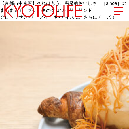
【京都市中京区】それはもう、悪魔的おいしさ！［sinoa］の
まるまるチーズケーキのクロワッサンサンド
クロワッサン×チーズケーキ×アイスに、さらにチーズ！
エリアから探す
地図から探す
カテゴリーから探す
SPECIAL
NEW OPEN
SERIES