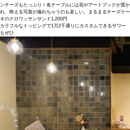
ンチーズもたっぷり！各テーブルには花やアートブックが置か
れ、映える写真が撮れちゃうのも楽しい。まるまるチーズケー
京都おやつクラブ
キのクロワッサンサンド1,200円
カラフルなトッピングで1万2千通りにカスタムできるサワー
私と店のはなし
もぜひ
今月の京みやげ
京都の書店
CULTURE
すべて