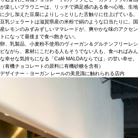
が楽しいブラウニーは、リッチで満足感のある食べ心地。生地
に少し加えた豆腐によりしっとりした舌触りに仕上げている。
豆乳ジェラートは滋賀県産の米粉で絹のような口当たりに。国
産レモンのみずみずしいママレードが、爽やかな味のアクセン
トになって最後まで食べ飽きない。
卵、乳製品、小麦粉不使用のヴィーガン＆グルテンフリーレシ
ピながら、素材にこだわる人もそうでない人も、食べればみん
な幸せな気持ちになる「Café MALDAならでは」の甘い幸せ。
（有機チョコレートの原料に有機砂糖を含有）
デザイナー・ヨーガン レールの美意識に触れられる店内