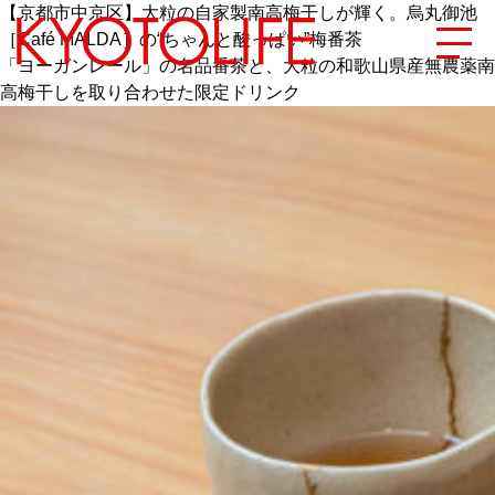
【京都市中京区】大粒の自家製南高梅干しが輝く。烏丸御池
［Café MALDA］の“ちゃんと酸っぱい”梅番茶
「ヨーガンレール」の名品番茶と、大粒の和歌山県産無農薬南
高梅干しを取り合わせた限定ドリンク
エリアから探す
地図から探す
カテゴリーから探す
SPECIAL
NEW OPEN
SERIES