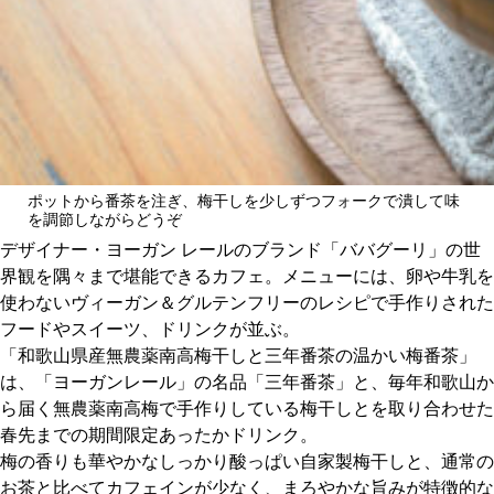
関西で開催。
おすすめの展覧会
おすすめの映画
誠光社で選びました。
おすすめの本
ポットから番茶を注ぎ、梅干しを少しずつフォークで潰して味
を調節しながらどうぞ
紹介します。
デザイナー・ヨーガン レールのブランド「ババグーリ」の世
おすすめのイベント
界観を隅々まで堪能できるカフェ。メニューには、卵や牛乳を
使わないヴィーガン＆グルテンフリーのレシピで手作りされた
フードやスイーツ、ドリンクが並ぶ。
「和歌山県産無農薬南高梅干しと三年番茶の温かい梅番茶」
は、「ヨーガンレール」の名品「三年番茶」と、毎年和歌山か
ら届く無農薬南高梅で手作りしている梅干しとを取り合わせた
春先までの期間限定あったかドリンク。
梅の香りも華やかなしっかり酸っぱい自家製梅干しと、通常の
お茶と比べてカフェインが少なく、まろやかな旨みが特徴的な