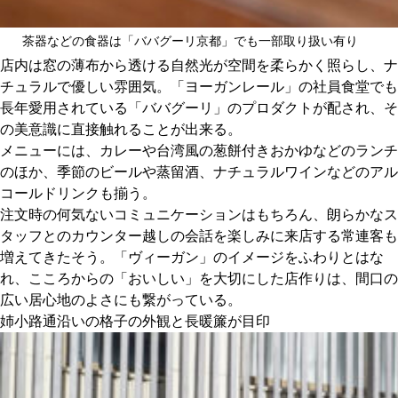
茶器などの食器は「ババグーリ京都」でも一部取り扱い有り
店内は窓の薄布から透ける自然光が空間を柔らかく照らし、ナ
チュラルで優しい雰囲気。「ヨーガンレール」の社員食堂でも
長年愛用されている「ババグーリ」のプロダクトが配され、そ
の美意識に直接触れることが出来る。
メニューには、カレーや台湾風の葱餅付きおかゆなどのランチ
のほか、季節のビールや蒸留酒、ナチュラルワインなどのアル
コールドリンクも揃う。
注文時の何気ないコミュニケーションはもちろん、朗らかなス
タッフとのカウンター越しの会話を楽しみに来店する常連客も
増えてきたそう。「ヴィーガン」のイメージをふわりとはな
れ、こころからの「おいしい」を大切にした店作りは、間口の
広い居心地のよさにも繋がっている。
姉小路通沿いの格子の外観と長暖簾が目印