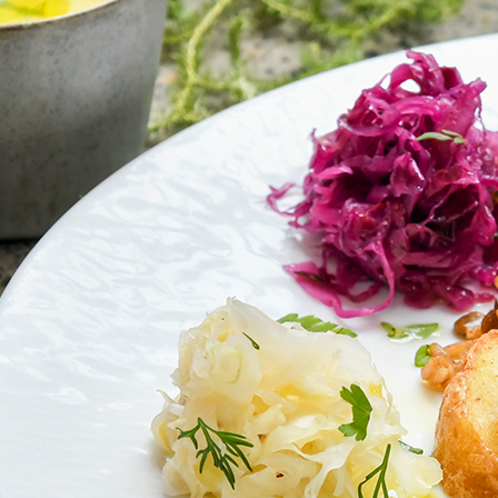
NEW OPEN
CULTURE
関西で開催。
おすすめの映
誠光社で選び
紹介します。