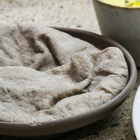
SPECIAL
SERIES
カレーが好き
京都おやつクラブ
私と店のはなし
今月の京みやげ
京都の書店