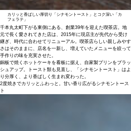
関西で開催。
おすすめの展覧会
カリッと香ばしい厚切り「シナモントースト」とコク深い「カ
フェラテ」
おすすめの映画
千本丸太町下がる東側にある、創業39年を迎えた喫茶店。地
元で長く愛されてきた店は、2015年に現店主が先代から受け
誠光社で選びました。
継ぎ、時代に合わせてリニューアル。喫茶店らしい親しみやす
おすすめの本
さはそのままに、店名を一新し、増えていたメニューを絞って
手作りの味を充実させた。
銅板で焼くホットケーキを看板に据え、自家製プリンをブラッ
紹介します。
シュアップ。トースト類も見直し、「シナモントースト」はよ
おすすめのイベント
り分厚く、より香ばしく生まれ変わった。
2度焼きでカリッとふわっと。甘い香り広がるシナモントース
ト