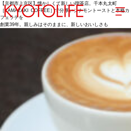
【京都市上京区】懐かしくて新しい喫茶店。千本丸太町
［YAMAZAKI COFFEE］で分厚いシナモントーストと本格カ
フェラテを
創業39年。親しみはそのままに、新しいおいしさも
エリアから探す
地図から探す
カテゴリーから探す
SPECIAL
NEW OPEN
SERIES