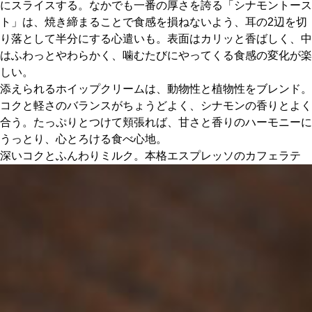
にスライスする。なかでも一番の厚さを誇る「シナモントース
ト」は、焼き締まることで食感を損ねないよう、耳の2辺を切
り落として半分にする心遣いも。表面はカリッと香ばしく、中
はふわっとやわらかく、噛むたびにやってくる食感の変化が楽
しい。
添えられるホイップクリームは、動物性と植物性をブレンド。
コクと軽さのバランスがちょうどよく、シナモンの香りとよく
合う。たっぷりとつけて頬張れば、甘さと香りのハーモニーに
うっとり、心とろける食べ心地。
深いコクとふんわりミルク。本格エスプレッソのカフェラテ