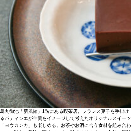
CULTURE
ABOUT US
Instagram
チケットプレゼント応募
MAIN MENU
SERIES
烏丸御池「新風館」1階にある喫茶店。フランス菓子を手掛け
るパティシエが羊羹をイメージして考えたオリジナルスイーツ
「ヨウカンカ」も楽しめる。お茶やお酒に合う食材を組み合わ
カレーが好き