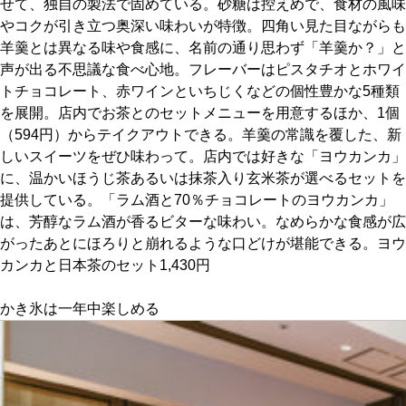
せて、独自の製法で固めている。砂糖は控えめで、食材の風味
やコクが引き立つ奥深い味わいが特徴。四角い見た目ながらも
京都おやつクラブ
羊羹とは異なる味や食感に、名前の通り思わず「羊羹か？」と
声が出る不思議な食べ心地。フレーバーはピスタチオとホワイ
トチョコレート、赤ワインといちじくなどの個性豊かな5種類
私と店のはなし
を展開。店内でお茶とのセットメニューを用意するほか、1個
（594円）からテイクアウトできる。羊羹の常識を覆した、新
今月の京みやげ
しいスイーツをぜひ味わって。店内では好きな「ヨウカンカ」
に、温かいほうじ茶あるいは抹茶入り玄米茶が選べるセットを
京都の書店
提供している。「ラム酒と70％チョコレートのヨウカンカ」
は、芳醇なラム酒が香るビターな味わい。なめらかな食感が広
がったあとにほろりと崩れるような口どけが堪能できる。ヨウ
カンカと日本茶のセット1,430円
かき氷は一年中楽しめる
CULTURE
すべて