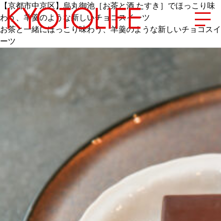
【京都市中京区】烏丸御池［お茶と酒 たすき］でほっこり味
わう、羊羹のような新しいチョコスイーツ
お茶と一緒にほっこり味わう、羊羹のような新しいチョコスイ
ーツ
エリアから探す
地図から探す
カテゴリーから探す
SPECIAL
NEW OPEN
SERIES