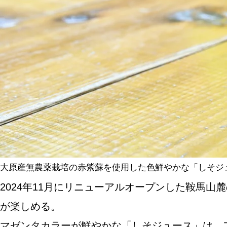
SPECIAL
SERIES
カレーが好き
京都おやつクラブ
私と店のはなし
大原産無農薬栽培の赤紫蘇を使用した色鮮やかな「しそジュ
2024年11月にリニューアルオープンした鞍馬
今月の京みやげ
が楽しめる。
京都の書店
マゼンタカラーが鮮やかな「しそジュース」は、