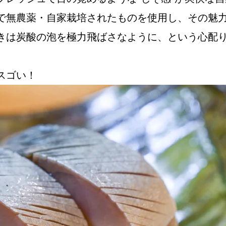
で無農薬・自家栽培されたものを使用し、その魅
きは炭酸の泡を極力飛ばさなように、という心配
Instagram
。
スゴい！
応募