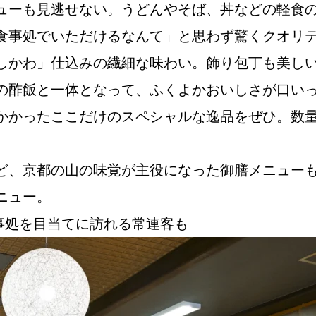
ューも見逃せない。うどんやそば、丼などの軽食
食事処でいただけるなんて」と思わず驚くクオリ
しかわ」仕込みの繊細な味わい。飾り包丁も美し
の酢飯と一体となって、ふくよかおいしさが口い
かかったここだけのスペシャルな逸品をぜひ。数
ど、京都の山の味覚が主役になった御膳メニュー
ニュー。
食事処を目当てに訪れる常連客も