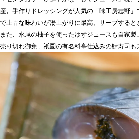
産。手作りドレッシングが人気の「味工房志野」
で上品な味わいが湯上がりに最高。サーブすると
ABOUT US
また、水尾の柚子を使ったゆずジュースも自家製
売り切れ御免。祇園の有名料亭仕込みの鯖寿司も
チケットプレゼント