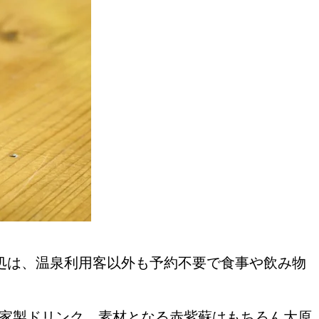
おすすめの展覧会
画
ました。おすすめの本
事処は、温泉利用客以外も予約不要で食事や飲み物
おすすめのイベント
自家製ドリンク。素材となる赤紫蘇はもちろん大原