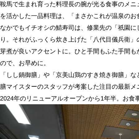
鞍馬で生まれ育った料理長の腕が光る食事のメニ
を活かした一品料理は、「まさかこれが温泉のお
なかでもイチオシの鯖寿司は、修業先の「祇園に
り。それがふっくら炊き上げた「八代目儀兵衛」
芽煮が良いアクセントに。ひと手間もふた手間も
ので、お早めに。
「しし鍋御膳」や「京美山鶏のすき焼き御膳」な
膳マイスターのスタッフが考案した注目の最新メ
2024年のリニューアルオープンから1年半。お