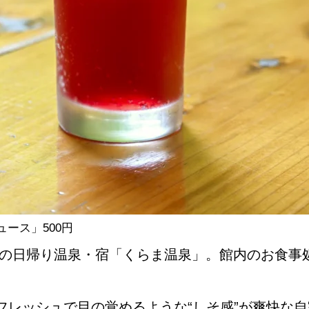
NEW OPEN
CULTURE
関西で開催。
おすすめの映
誠光社で選び
ース」500円
山麓の日帰り温泉・宿「くらま温泉」。館内のお食
紹介します。
フレッシュで目の覚めるような“しそ感”が爽快な