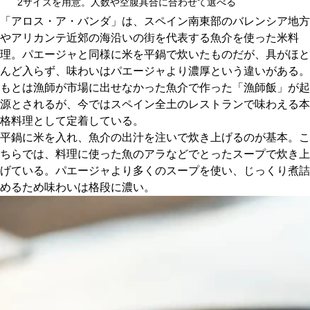
2サイズを用意。人数や空腹具合に合わせて選べる
「アロス・ア・バンダ」は、スペイン南東部のバレンシア地方
やアリカンテ近郊の海沿いの街を代表する魚介を使った米料
理。パエージャと同様に米を平鍋で炊いたものだが、具がほと
んど入らず、味わいはパエージャより濃厚という違いがある。
もとは漁師が市場に出せなかった魚介で作った「漁師飯」が起
源とされるが、今ではスペイン全土のレストランで味わえる本
格料理として定着している。
平鍋に米を入れ、魚介の出汁を注いで炊き上げるのが基本。こ
ちらでは、料理に使った魚のアラなどでとったスープで炊き上
げている。パエージャより多くのスープを使い、じっくり煮詰
めるため味わいは格段に濃い。