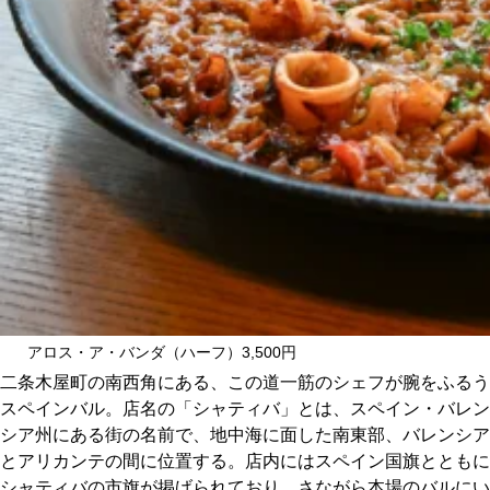
CULTURE
ABOUT US
Instagram
チケットプレゼント応募
MAIN MENU
アロス・ア・バンダ（ハーフ）3,500円
二条木屋町の南西角にある、この道一筋のシェフが腕をふるう
SERIES
スペインバル。店名の「シャティバ」とは、スペイン・バレン
シア州にある街の名前で、地中海に面した南東部、バレンシア
とアリカンテの間に位置する。店内にはスペイン国旗とともに
カレーが好き
シャティバの市旗が掲げられており、さながら本場のバルにい