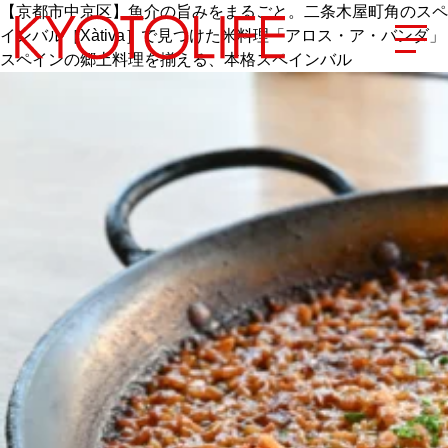
【京都市中京区】魚介の旨みをまるごと。二条木屋町角のスペ
インバル［Xàtiva］で見つけた米料理「アロス・ア・バンダ」
スペインの郷土料理を揃える、本格スペインバル
エリアから探す
地図から探す
カテゴリーから探す
SPECIAL
NEW OPEN
SERIES