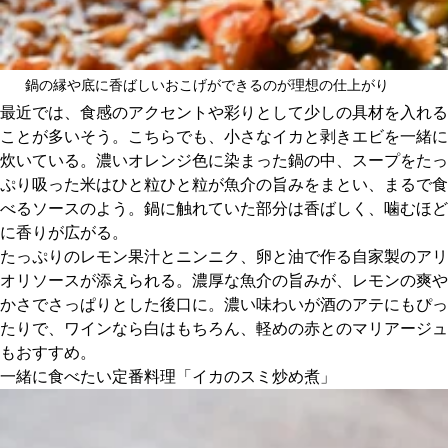
鍋の縁や底に香ばしいおこげができるのが理想の仕上がり
最近では、食感のアクセントや彩りとして少しの具材を入れる
ことが多いそう。こちらでも、小さなイカと剥きエビを一緒に
炊いている。濃いオレンジ色に染まった鍋の中、スープをたっ
ぷり吸った米はひと粒ひと粒が魚介の旨みをまとい、まるで食
べるソースのよう。鍋に触れていた部分は香ばしく、噛むほど
に香りが広がる。
たっぷりのレモン果汁とニンニク、卵と油で作る自家製のアリ
オリソースが添えられる。濃厚な魚介の旨みが、レモンの爽や
かさでさっぱりとした後口に。濃い味わいが酒のアテにもぴっ
たりで、ワインなら白はもちろん、軽めの赤とのマリアージュ
もおすすめ。
一緒に食べたい定番料理「イカのスミ炒め煮」