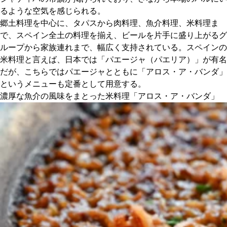
るような空気を感じられる。
郷土料理を中心に、タパスから肉料理、魚介料理、米料理ま
京都おやつクラブ
で、スペイン全土の料理を揃え、ビールを片手に盛り上がるグ
ループから家族連れまで、幅広く支持されている。スペインの
私と店のはなし
米料理と言えば、日本では「パエージャ（パエリア）」が有名
だが、こちらではパエージャとともに「アロス・ア・バンダ」
今月の京みやげ
というメニューも定番として用意する。
濃厚な魚介の風味をまとった米料理「アロス・ア・バンダ」
京都の書店
CULTURE
すべて