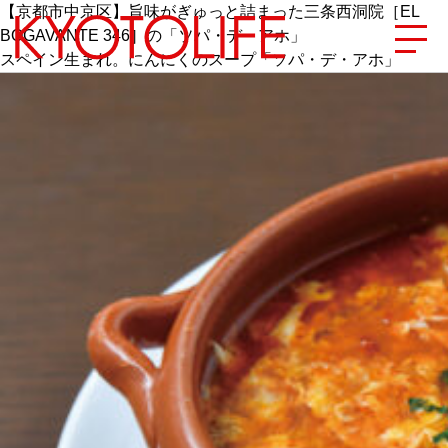
【京都市中京区】旨味がぎゅっと詰まった三条西洞院［EL
BOGAVANTE 346］の「ソパ・デ・アホ」
スペイン生まれ。にんにくのスープ「ソパ・デ・アホ」
エリアから探す
地図から探す
カテゴリーから探す
SPECIAL
NEW OPEN
SERIES