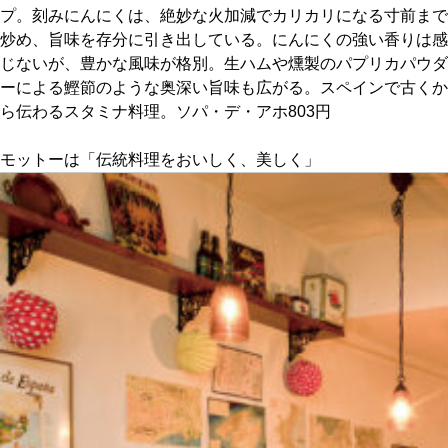
プ。刻みにんにくは、絶妙な火加減でカリカリになる寸前まで
炒め、旨味を存分に引き出している。にんにくの強い香りは感
京都おやつクラブ
じないが、豊かな風味が格別。生ハムや燻製のパプリカパウダ
ーによる鰹節のような奥深い旨味も広がる。スペインで古くか
私と店のはなし
ら伝わるスタミナ料理。ソパ・デ・アホ803円
今月の京みやげ
モットーは「伝統料理をおいしく、美しく」
京都の書店
CULTURE
すべて