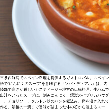
CULTURE
ABOUT US
Instagram
チケットプレゼント応募
MAIN MENU
三条西洞院でスペイン料理を提供するガストロバル。スペイン
語で“にんにくのスープ”を意味する「ソパ・デ・アホ」は、内
SERIES
陸部で寒さが厳しいカスティージャ地方の伝統料理。生ハムで
出汁をとったスープに、刻みにんにく、燻製のパプリカパウダ
ー、チョリソー、クルトン状のパンを煮込み、卵を溶き入れて
カレーが好き
作る。最後の一滴まで旨味が詰まった体の芯から温まるスー