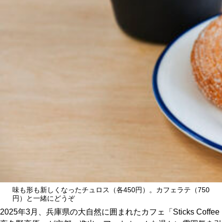
CULTURE
ABOUT US
Instagram
チケットプレゼント応募
MAIN MENU
SERIES
味も形も新しくなったチュロス（各450円）。カフェラテ（750
円）と一緒にどうぞ
2025年3月、兵庫県の大自然に囲まれたカフェ「Sticks Coffee
カレーが好き