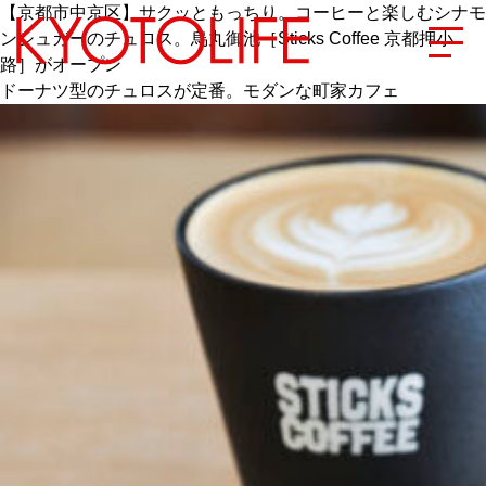
【京都市中京区】サクッともっちり。コーヒーと楽しむシナモ
ンシュガーのチュロス。烏丸御池［Sticks Coffee 京都押小
路］がオープン
ドーナツ型のチュロスが定番。モダンな町家カフェ
エリアから探す
地図から探す
カテゴリーから探す
SPECIAL
NEW OPEN
SERIES