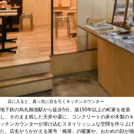
店に入ると、真っ先に目を引くキッチンカウンター
地下鉄の烏丸御池駅から徒歩5分。築150年以上の町家を改装
し、そのまま残した天井や梁に、コンクリートの床や木製のキ
ッチンカウンターが溶け込むスタイリッシュな空間を作り上げ
た。店名がうかがえる屋号「橋屋」の暖簾や、おかめの顔が描