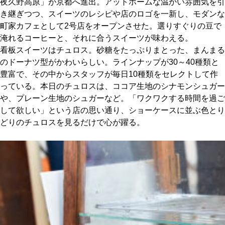
夜久野高原」が京都へ進出。アットホームな温かい雰囲気を引
き継ぎつつ、スイーツのレシピや店のロゴを一新し、モダンな
京都おやつクラブ
町家カフェとして2号店をオープンさせた。選りすぐりの豆で
淹れるコーヒーと、それに合うスイーツが味わえる。
看板スイーツはチュロス。砂糖をたっぷりまとった、まんまる
私と店のはなし
のドーナツ型がかわいらしい。ラインナップが30～40種類と
豊富で、その中からスタッフが毎日10種類をセレクトして作
今月の京みやげ
っている。本日のチュロスは、ココア生地のシナモンシュガー
や、プレーン生地のシュガーなど。「ワクワクする時間を過ご
京都の書店
して欲しい」という店の思い通り、ショーケースに並ぶ色とり
どりのチュロスを見るだけで心が躍る。
CULTURE
すべて