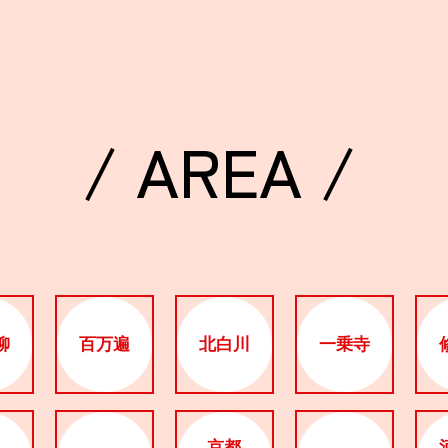
/ AREA /
柳
百万遍
北白川
一乗寺
京都