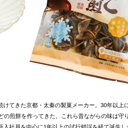
NEW OPEN
CULTURE
関西で開催。
おすすめの映
誠光社で選び
続けてきた京都・太秦の製菓メーカー。30年以上
紹介します。
などの煎餅を作ってきた。これら昔ながらの味は守
新入社員を中心に1年以上の試行錯誤を経て誕生し