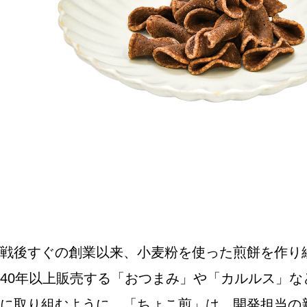
SPECIAL
SERIES
カレーが好き
京都おやつクラブ
私と店のはなし
戦後すぐの創業以来、小麦粉を使った煎餅を作り
今月の京みやげ
40年以上販売する「おつまみ」や「カルルス」
京都の書店
に取り組むように。「ちょこ煎」は、開発担当の