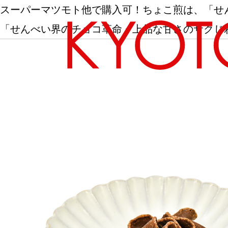
スーパーマツモト他で購入可！ちょこ煎は、「せ
「せんべい界のチョコ革命」上品な甘さのサクじ
エリアから探す
カテゴリーから探す