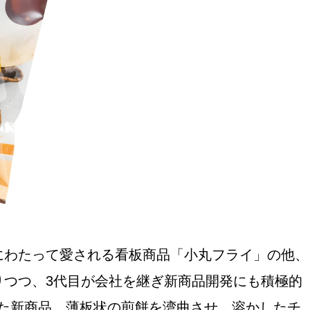
おすすめの展覧会
画
ました。おすすめの本
にわたって愛される看板商品「小丸フライ」の他、
おすすめのイベント
りつつ、3代目が会社を継ぎ新商品開発にも積極的
た新商品。薄板状の煎餅を湾曲させ、溶かしたチ