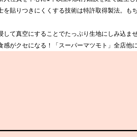
士を貼りつきにくくする技術は特許取得製法。も
Instagram
浸して真空にすることでたっぷり生地にしみ込ま
食感がクセになる！「スーパーマツモト」全店他
応募