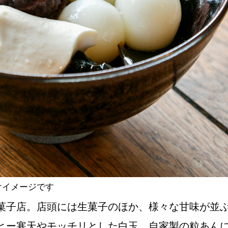
NEW OPEN
CULTURE
関西で開催。
おすすめの映
誠光社で選び
けイメージです
紹介します。
菓子店。店頭には生菓子のほか、様々な甘味が並
ヒー寒天やモッチリとした白玉、自家製の粒あん