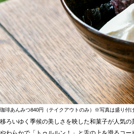
SPECIAL
SERIES
カレーが好き
京都おやつクラブ
私と店のはなし
珈琲あんみつ840円（テイクアウトのみ）※写真は盛り付
今月の京みやげ
移ろいゆく季候の美しさを映した和菓子が人気の
京都の書店
やわらかで「トゥルルン！」と舌の上を滑るコー