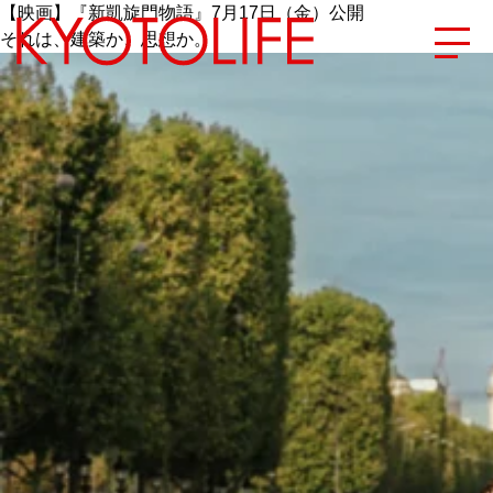
【映画】『新凱旋門物語』7月17日（金）公開
それは、建築か、思想か。
エリアから探す
地図から探す
カテゴリーから探す
SPECIAL
NEW OPEN
SERIES