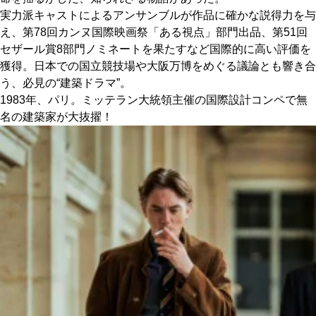
実力派キャストによるアンサンブルが作品に確かな説得力を与
え、第78回カンヌ国際映画祭「ある視点」部門出品、第51回
京都おやつクラブ
セザール賞8部門ノミネートを果たすなど国際的に高い評価を
獲得。日本での国立競技場や大阪万博をめぐる議論とも響き合
私と店のはなし
う、必見の“建築ドラマ”。
1983年、パリ。ミッテラン大統領主催の国際設計コンペで無
今月の京みやげ
名の建築家が大抜擢！
京都の書店
CULTURE
すべて