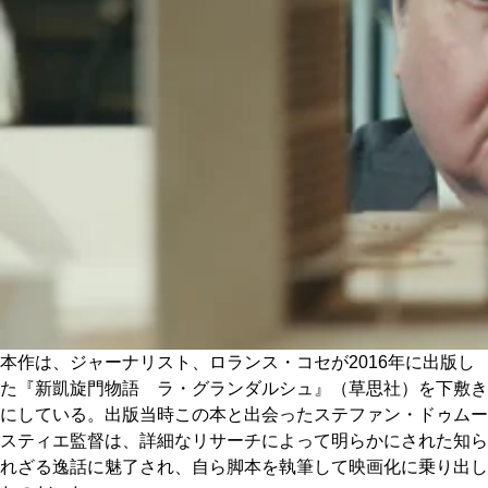
本作は、ジャーナリスト、ロランス・コセが2016年に出版し
た『新凱旋門物語 ラ・グランダルシュ』（草思社）を下敷き
にしている。出版当時この本と出会ったステファン・ドゥムー
スティエ監督は、詳細なリサーチによって明らかにされた知ら
れざる逸話に魅了され、自ら脚本を執筆して映画化に乗り出し