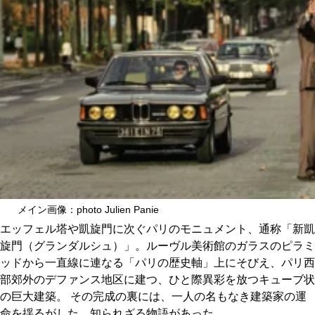
CULTURE
ABOUT US
Instagram
チケットプレゼント応募
メイン画像：photo Julien Panie
MAIN MENU
エッフェル塔や凱旋門に次ぐパリのモニュメント、通称「新凱
旋門（グランダルシュ）」。ルーヴル美術館のガラスのピラミ
SERIES
ッドから一直線に連なる「パリの歴史軸」上にそびえ、パリ西
部郊外のデファンス地区に建つ、ひと際異彩を放つキューブ状
の巨大建築。 その完成の裏には、一人の名もなき建築家の運
カレーが好き
命を揺るがした、知られざる物語があった。