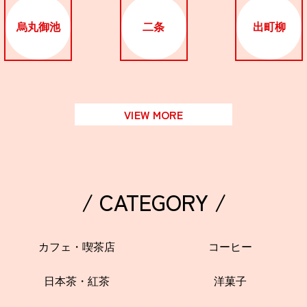
関西で開催。
おすすめの展覧会
烏丸御池
二条
出町柳
おすすめの映画
誠光社で選びました。
VIEW MORE
おすすめの本
紹介します。
おすすめのイベント
/ CATEGORY /
カフェ・喫茶店
コーヒー
日本茶・紅茶
洋菓子