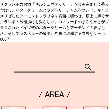
サクランボのお酒「キルシュヴァッサー」を染み込ませて香り
付けし、バタークリームとラズベリージャムをサンド。キャラ
京都おやつクラブ
メリゼしたアーモンドプラリネを表面に纏わせ、頂上に輝くサ
クランボの砂糖漬けも愛らしい。カスタードのまろやかさがプ
私と店のはなし
ラスされたドイツ式のバタークリームとアーモンドの香ばし
さ、そしてラズベリーの酸味が見事に調和する素朴なケーキ。
今月の京みやげ
680円
京都の書店
CULTURE
/ AREA /
すべて