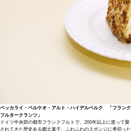
CULTURE
ABOUT US
Instagram
チケットプレゼント応募
MAIN MENU
SERIES
ベッカライ・ペルケオ・アルト・ハイデルベルク 「フランク
フルタークランツ」
ドイツ中央部の都市フランクフルトで、200年以上に渡って愛
カレーが好き
されてきた歴史ある郷土菓子。ふわふわのスポンジに煮切った